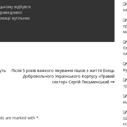
ькому відбувся
і
праведливої
мації вугільних
п
м
Є
х
в
уть
Після 5 років важкого лікування пішов з життя боєць
Добровольчого Українського Корпусу «Правий
сектор» Сергій Письменський
т
м
lds are marked with *.
Ш
к