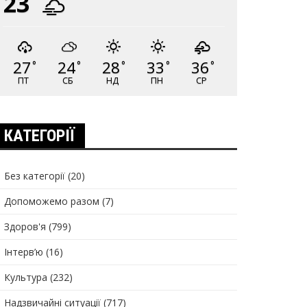
23
27
24
28
33
36
°
°
°
°
°
ПТ
СБ
НД
ПН
СР
КАТЕГОРІЇ
Без категорії
(20)
Допоможемо разом
(7)
Здоров'я
(799)
Інтерв’ю
(16)
Культура
(232)
Надзвичайні ситуації
(717)