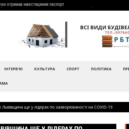
іон отримав інвеcтиційний паспорт
Шептиц
дбулось нагородження працівників культури та майстрів народного 
ІНТЕРВ’Ю
КУЛЬТУРА
СПОРТ
ПОЛІТИКА
ПР
АМА
 Львівщина ще у лідерах по захворюваності на COVID-19