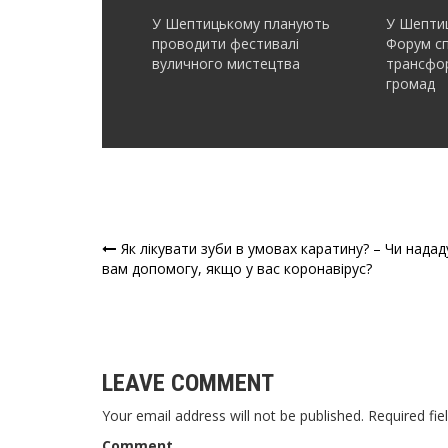
У Шептицькому планують
У Шептиц
проводити фестивалі
Форум с
вуличного мистецтва
трансфор
громад
Як лікувати зуби в умовах каратину? – Чи надад
Навігація
вам допомогу, якщо у вас коронавірус?
записів
LEAVE COMMENT
Your email address will not be published. Required fie
Comment