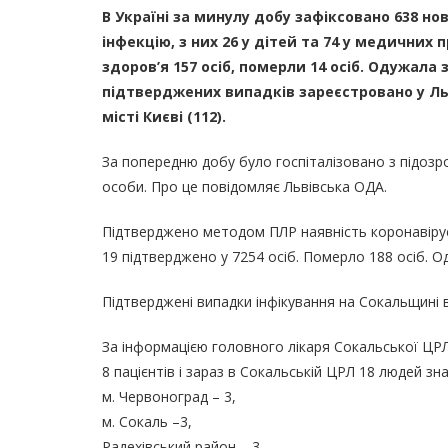
В Україні за минулу добу зафіксовано 638 н
інфекцію, з них 26 у дітей та 74 у медичних 
здоров’я 157 осіб, померли 14 осіб. Одужала 
підтверджених випадків зареєстровано у Льві
місті Києві (112).
За попередню добу було госпіталізовано з підозр
особи. Про це повідомляє Львівська ОДА.
Підтверджено методом ПЛР наявність коронавірусу
19 підтверджено у 7254 осіб. Померло 188 осіб. Од
Підтверджені випадки інфікування на Сокальщині в 
За інформацією головного лікаря Сокальської ЦРЛ,
8 пацієнтів і зараз в Сокальській ЦРЛ 18 людей зн
м. Червоноград – 3,
м. Сокаль –3,
Радехівський район – 3,