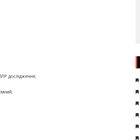
ПЛР дослідження;
ємний;