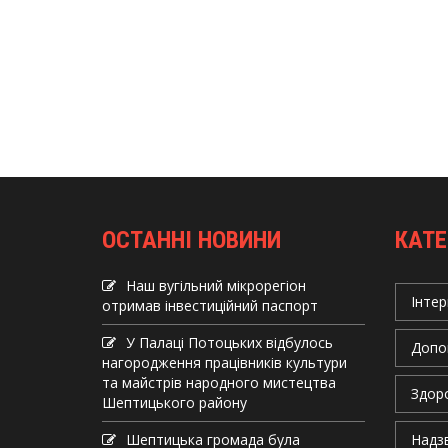
ОСТАННІ НОВИНИ
КАТЕ
Наш вугільний мікрорегіон
Інтер
отримав інвеcтиційний паспорт
У Палаці Потоцьких відбулось
Допо
нагородження працівників культури
та майстрів народного мистецтва
Здор
Шептицького району
Шептицька громада була
Надзв