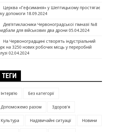
Церква «Гефсиманія» у Шептицькому простягає
уку допомоги
18.09.2024
Дев‘ятикласники Червоноградської гімназії №8
ридбали для військових два дрони
05.04.2024
На Червоноградщині створять індустріальний
арк на 3250 нових робочих місць у переробній
лузі
02.04.2024
ТЕГИ
Інтерв’ю
Без категорії
Допоможемо разом
Здоров'я
Культура
Надзвичайні ситуації
Новини