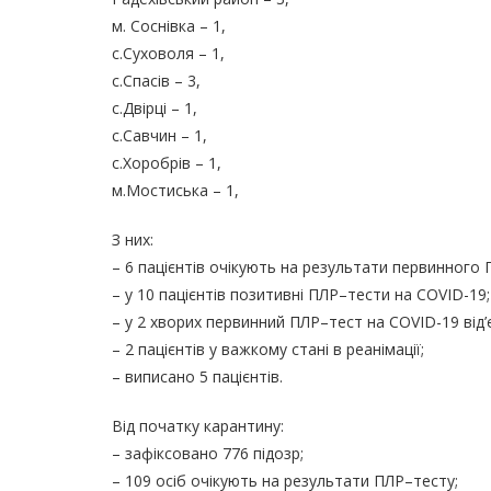
м. Соснівка – 1,
с.Суховоля – 1,
с.Спасів – 3,
с.Двірці – 1,
с.Савчин – 1,
с.Хоробрів – 1,
м.Мостиська – 1,
З них:
– 6 пацієнтів очікують на результати первинного 
– у 10 пацієнтів позитивні ПЛР–тести на COVID-19;
– у 2 хворих первинний ПЛР–тест на COVID-19 від’
– 2 пацієнтів у важкому стані в реанімації;
– виписано 5 пацієнтів.
Від початку карантину:
– зафіксовано 776 підозр;
– 109 осіб очікують на результати ПЛР–тесту;