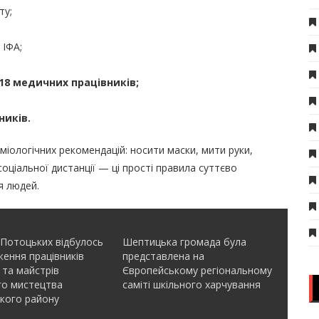
ту;
 ІФА;
 18 медичних працівників;
ників.
іологічних рекомендацій: носити маски, мити руки,
ціальної дистанції — ці прості правила суттєво
я людей.
 Потоцьких відбулось
Шептицька громада була
ення працівників
представлена на
 та майстрів
Європейському регіональному
го мистецтва
саміті шкільного харчування
кого району