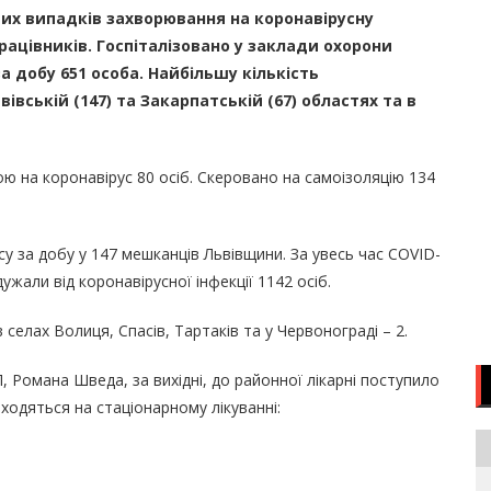
ових випадків захворювання на коронавірусну
працівників. Госпіталізовано у заклади охорони
за добу 651 особа. Найбільшу кількість
вській (147) та Закарпатській (67) областях та в
ою на коронавірус 80 осіб. Скеровано на самоізоляцію 134
 за добу у 147 мешканців Львівщини. За увесь час COVID-
ужали від коронавірусної інфекції 1142 осіб.
селах Волиця, Спасів, Тартаків та у Червонограді – 2.
 Романа Шведа, за вихідні, до районної лікарні поступило
аходяться на стаціонарному лікуванні: