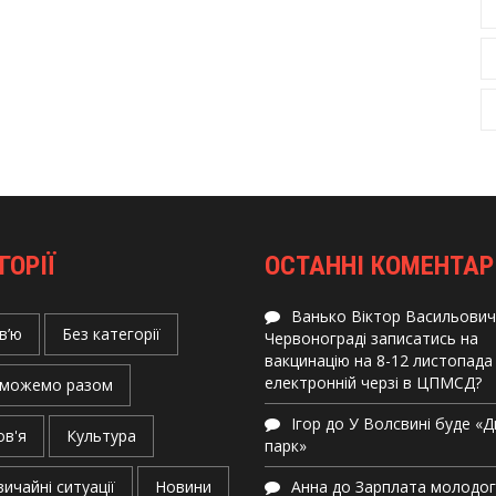
ГОРІЇ
ОСТАННІ КОМЕНТАР
Ванько Віктор Васильович
в’ю
Без категорії
Червонограді записатись на
вакцинацію на 8-12 листопада
електронній черзі в ЦПМСД?
можемо разом
Ігор
до
У Волсвині буде «
ов'я
Культура
парк»
ичайні ситуації
Новини
Анна
до
Зарплата молодо