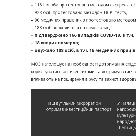
– 1161 особа протестована методом експрес–тес
– 928 осіб протестовано методом ПЛР–тесту;
– 80 медичних працівників протестовано методом
– 188 осіб знаходиться на самоізоляції;
–
підтверджено 166 випадків COVID-19, в т.ч.
– 18 хворих померло;
– одужало 108 осіб, в т.ч. 16 медичних праців
МОЗ наголошує на необхідності дотримання епідем
користуватись антисептиками та дотримуватися со
впливають на поширення вірусу та захист здоров’
Наш вугільний мікрорегіон
У Палаці
отримав інвеcтиційний паспорт
нагородж
культури
народно
Шептиць