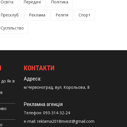
Освіта
Передачі
Політика
Пресклуб
Реклама
Релігія
Спорт
Суспільство
І
КОНТАКТИ
Адреса:
до
Як в
м.Червоноград, вул. Корольова, 8
 в
Рекламна агенція
Диво
Телефон:
093-314-32-24
e-mail: reklama2018invest@gmail.com
го