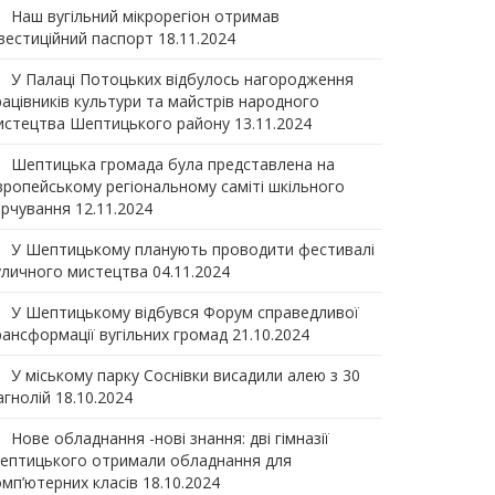
Наш вугільний мікрорегіон отримав
нвеcтиційний паспорт
18.11.2024
У Палаці Потоцьких відбулось нагородження
рацівників культури та майстрів народного
истецтва Шептицького району
13.11.2024
Шептицька громада була представлена на
вропейському регіональному саміті шкільного
арчування
12.11.2024
У Шептицькому планують проводити фестивалі
уличного мистецтва
04.11.2024
У Шептицькому відбувся Форум справедливої
рансформації вугільних громад
21.10.2024
У міському парку Соснівки висадили алею з 30
агнолій
18.10.2024
Нове обладнання -нові знання: дві гімназії
ептицького отримали обладнання для
омп’ютерних класів
18.10.2024