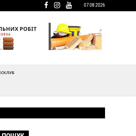
07.08.2026
ька громада була представлена на Європейському регіональному са
мистецтва Шептицького району
ЕСКЛУБ