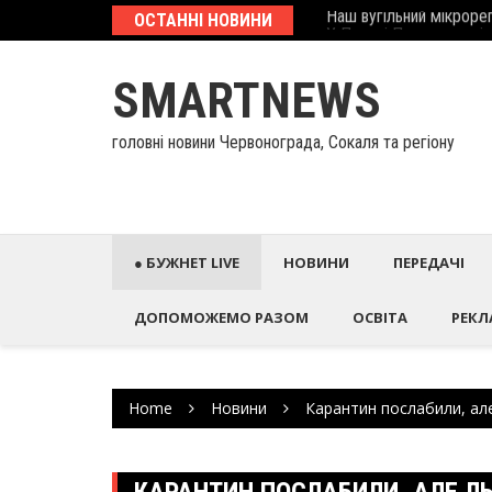
Наш вугільний мікрорег
Skip
ОСТАННІ НОВИНИ
У Палаці Потоцьких ві
to
content
SMARTNEWS
головні новини Червонограда, Сокаля та регіону
● БУЖНЕТ LIVE
НОВИНИ
ПЕРЕДАЧІ
ДОПОМОЖЕМО РАЗОМ
ОСВІТА
РЕКЛ
Home
Новини
Карантин послабили, але