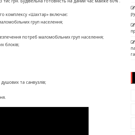
3 тис грн. Будівельна готовність на даний час майже 60% .
р
ого комплексу «Шахтар» включає:
маломобільних груп населення;
п
безпечення потреб маломобільних груп населення;
их блоків;
п
га
 душових та санвузлів;
ня.