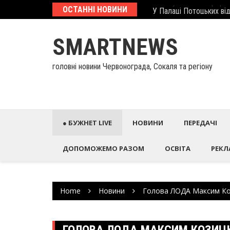
Skip
еcтиційний паспорт
ОСТАННІ НОВИНИ
У Палаці Потоцьких ві
to
content
SMARTNEWS
головні новини Червонограда, Сокаля та регіону
● БУЖНЕТ LIVE
НОВИНИ
ПЕРЕДАЧІ
ДОПОМОЖЕМО РАЗОМ
ОСВІТА
РЕКЛ
Home
Новини
Голова ЛОДА Максим Коз