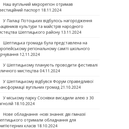
Наш вугільний мікрорегіон отримав
нвеcтиційний паспорт
18.11.2024
У Палаці Потоцьких відбулось нагородження
рацівників культури та майстрів народного
истецтва Шептицького району
13.11.2024
Шептицька громада була представлена на
вропейському регіональному саміті шкільного
арчування
12.11.2024
У Шептицькому планують проводити фестивалі
уличного мистецтва
04.11.2024
У Шептицькому відбувся Форум справедливої
рансформації вугільних громад
21.10.2024
У міському парку Соснівки висадили алею з 30
агнолій
18.10.2024
Нове обладнання -нові знання: дві гімназії
ептицького отримали обладнання для
омп’ютерних класів
18.10.2024