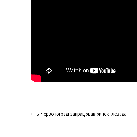
У Червонограді запрацював ринок “Левада”
Навігація
записів