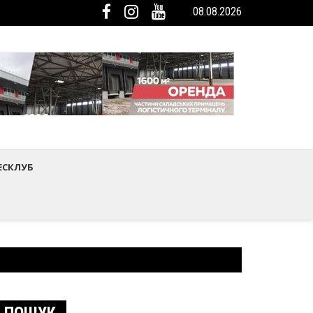
08.08.2026
мистецтва Шептицького району
ька громада була представлена на Європейському регіональному са
ЕСКЛУБ