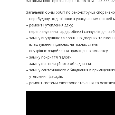
Загальна кошторисна вартість об’єкта – 23 333,07
Загальний об’єм робіт по реконструкції спортивн
– перебудову вхідної зони з урахуванням потреб 
– ремонт і утеплення даху;
– перепланування гардеробних і санвузлів для за
– заміну внутрішніх та зовнішніх дверних та віконн
– влаштування підвісних натяжних стель;
– внутрішнє оздоблення приміщень комплексу;
– заміну покриття підлоги;
– заміну вентиляційного обладнання;
– заміну сантехнічного обладнання в приміщеннях
– утеплення фасадів;
– ремонт системи електропостачання та освітлен