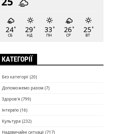
25
24
29
33
26
25
°
°
°
°
°
СБ
НД
ПН
СР
ВТ
КАТЕГОРІЇ
Без категорії
(20)
Допоможемо разом
(7)
Здоров'я
(799)
Інтерв’ю
(16)
Культура
(232)
Надзвичайні ситуації
(717)