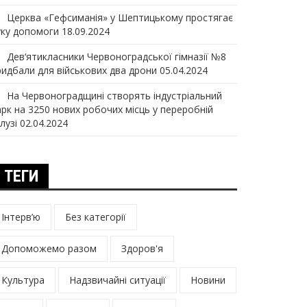
Церква «Гефсиманія» у Шептицькому простягає
уку допомоги
18.09.2024
Дев‘ятикласники Червоноградської гімназії №8
ридбали для військових два дрони
05.04.2024
На Червоноградщині створять індустріальний
арк на 3250 нових робочих місць у переробній
лузі
02.04.2024
ТЕГИ
Інтерв’ю
Без категорії
Допоможемо разом
Здоров'я
Культура
Надзвичайні ситуації
Новини