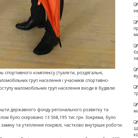
і
п
м
Є
х
нь спортивного комплексу (туалети, роздягальні,
в
аломобільних груп населення і учасників спортивно-
оступу маломобільних груп населення входи в будівлю
т
кошти державного фонду регіонального розвитку та
м
лом було скеровано 13 568,195 тис грн. Зокрема, було
 заміну та утеплення покрівлі, частково внутрішні роботи.
Ш
к