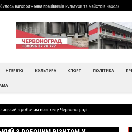
дбулось нагородження працівників культури та майстрів народного 
Шептиц
ІНТЕРВ’Ю
КУЛЬТУРА
СПОРТ
ПОЛІТИКА
ПР
АМА
ицький з робочим візитом у Червонограді