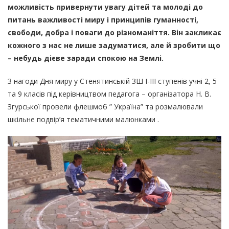
можливість привернути увагу дітей та молоді до
питань важливості миру і принципів гуманності,
свободи, добра і поваги до різноманіття. Він закликає
кожного з нас не лише задуматися, але й зробити що
– небудь дієве заради спокою на Землі.
З нагоди Дня миру у Стенятинській ЗШ І-ІІІ ступенів учні 2, 5
та 9 класів під керівництвом педагога – організатора Н. В.
Згурської провели флешмоб ” Україна” та розмалювали
шкільне подвір’я тематичними малюнками .