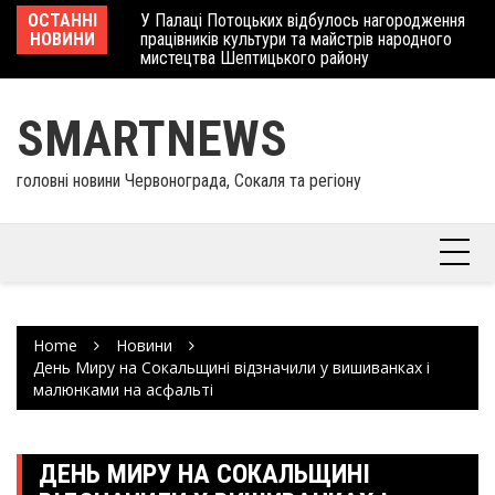
Skip
 отримав
ОСТАННІ
У Палаці Потоцьких відбулось нагородження
Ше
to
НОВИНИ
працівників культури та майстрів народного
Єв
content
мистецтва Шептицького району
шк
SMARTNEWS
головні новини Червонограда, Сокаля та регіону
Home
Новини
День Миру на Сокальщині відзначили у вишиванках і
малюнками на асфальті
ДЕНЬ МИРУ НА СОКАЛЬЩИНІ