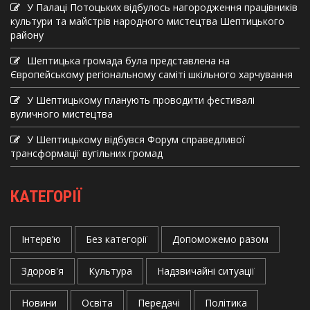
У Палаці Потоцьких відбулось нагородження працівників
культури та майстрів народного мистецтва Шептицького
району
Шептицька громада була представлена на
Європейському регіональному саміті шкільного харчування
У Шептицькому планують проводити фестивалі
вуличного мистецтва
У Шептицькому відбувся Форум справедливої
трансформації вугільних громад
КАТЕГОРІЇ
Інтерв’ю
Без категорії
Допоможемо разом
Здоров'я
Культура
Надзвичайні ситуації
Новини
Освіта
Передачі
Політика