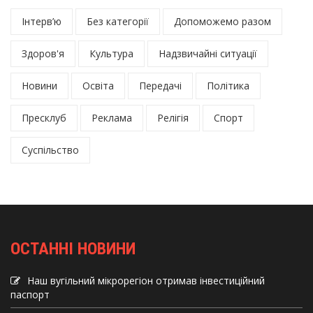
Інтерв’ю
Без категорії
Допоможемо разом
Здоров'я
Культура
Надзвичайні ситуації
Новини
Освіта
Передачі
Політика
Пресклуб
Реклама
Релігія
Спорт
Суспільство
ОСТАННІ НОВИНИ
Наш вугільний мікрорегіон отримав інвеcтиційний
паспорт