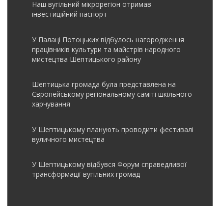
Наш вугільний мікрорегіон отримав
інвеcтиційний паспорт
У Палаці Потоцьких відбулось нагородження
працівників культури та майстрів народного
мистецтва Шептицького району
Шептицька громада була представлена на
Європейському регіональному саміті шкільного
харчування
У Шептицькому планують проводити фестивалі
вуличного мистецтва
У Шептицькому відбувся Форум справедливої
трансформації вугільних громад