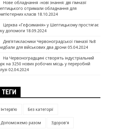
Нове обладнання -нові знання: дві гімназії
ептицького отримали обладнання для
омп’ютерних класів
18.10.2024
Церква «Гефсиманія» у Шептицькому простягає
уку допомоги
18.09.2024
Дев‘ятикласники Червоноградської гімназії №8
ридбали для військових два дрони
05.04.2024
На Червоноградщині створять індустріальний
арк на 3250 нових робочих місць у переробній
лузі
02.04.2024
ТЕГИ
Інтерв’ю
Без категорії
Допоможемо разом
Здоров'я