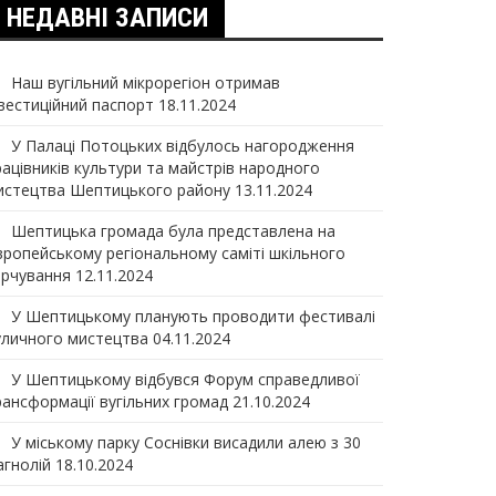
НЕДАВНІ ЗАПИСИ
Наш вугільний мікрорегіон отримав
нвеcтиційний паспорт
18.11.2024
У Палаці Потоцьких відбулось нагородження
рацівників культури та майстрів народного
истецтва Шептицького району
13.11.2024
Шептицька громада була представлена на
вропейському регіональному саміті шкільного
арчування
12.11.2024
У Шептицькому планують проводити фестивалі
уличного мистецтва
04.11.2024
У Шептицькому відбувся Форум справедливої
рансформації вугільних громад
21.10.2024
У міському парку Соснівки висадили алею з 30
агнолій
18.10.2024