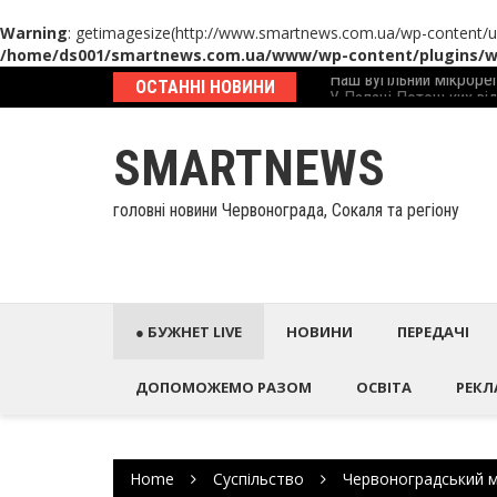
Warning
: getimagesize(http://www.smartnews.com.ua/wp-content/up
/home/ds001/smartnews.com.ua/www/wp-content/plugins/wp
Skip
еcтиційний паспорт
ОСТАННІ НОВИНИ
У Палаці Потоцьких ві
to
content
SMARTNEWS
головні новини Червонограда, Сокаля та регіону
● БУЖНЕТ LIVE
НОВИНИ
ПЕРЕДАЧІ
ДОПОМОЖЕМО РАЗОМ
ОСВІТА
РЕКЛ
Home
Суспільство
Червоноградський мі