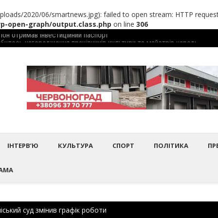
loads/2020/06/smartnews.jpg): failed to open stream: HTTP request
-open-graph/output.class.php
on line
306
дбулось нагородження працівників культури та майстрів народного 
Шептиц
ІНТЕРВ’Ю
КУЛЬТУРА
СПОРТ
ПОЛІТИКА
ПР
АМА
ський суд змінив графік роботи