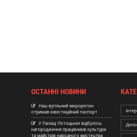
ОСТАННІ НОВИНИ
КАТЕ
Наш вугільний мікрорегіон
Інтер
отримав інвеcтиційний паспорт
У Палаці Потоцьких відбулось
Допо
нагородження працівників культури
та майстрів народного мистецтва