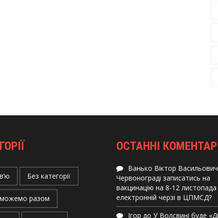
ГОРІЇ
ОСТАННІ КОМЕНТАР
Ванько Віктор Васильович
в’ю
Без категорії
Червонограді записатись на
вакцинацію на 8-12 листопада
електронній черзі в ЦПМСД?
можемо разом
Ігор
до
У Волсвині буде «