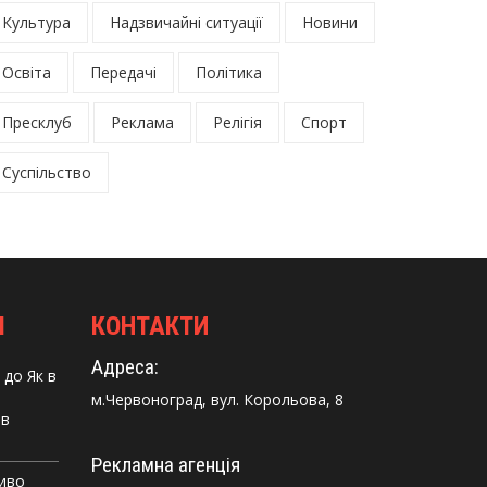
Культура
Надзвичайні ситуації
Новини
Освіта
Передачі
Політика
Пресклуб
Реклама
Релігія
Спорт
Суспільство
І
КОНТАКТИ
Адреса:
до
Як в
м.Червоноград, вул. Корольова, 8
 в
Рекламна агенція
Диво