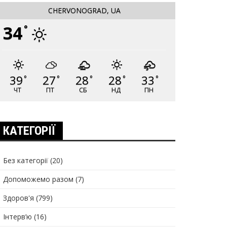
CHERVONOGRAD, UA
34
°
39
27
28
28
33
°
°
°
°
°
ЧТ
ПТ
СБ
НД
ПН
КАТЕГОРІЇ
Без категорії
(20)
Допоможемо разом
(7)
Здоров'я
(799)
Інтерв’ю
(16)