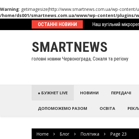
Warning
: getimagesize(http://www.smartnews.com.ua/wp-content/up
/home/ds001/smartnews.com.ua/www/wp-content/plugins/wp
Наш вугільний мікрорег
Skip
ОСТАННІ НОВИНИ
У Палаці Потоцьких ві
to
content
SMARTNEWS
головні новини Червонограда, Сокаля та регіону
● БУЖНЕТ LIVE
НОВИНИ
ПЕРЕДАЧІ
ДОПОМОЖЕМО РАЗОМ
ОСВІТА
РЕКЛ
Home
Блог
Політика
Page 23