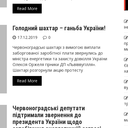
Read More
і
Голодний шахтар – ганьба України!
17.12.2019
0
п
Червоноградські шахтарі з вимогою виплати
м
заборгованої заробітної плати звернулись до
міністра енергетики та захисту довкілля України
Олексія Оржеля гірники ДП «Львіввугілля».
Є
Шахтарі розгорнули акцію протесту
х
Read More
в
т
Червоноградські депутати
підтримали звернення до
м
президента України щодо