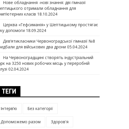
Нове обладнання -нові знання: дві гімназії
ептицького отримали обладнання для
омп’ютерних класів
18.10.2024
Церква «Гефсиманія» у Шептицькому простягає
уку допомоги
18.09.2024
Дев‘ятикласники Червоноградської гімназії №8
ридбали для військових два дрони
05.04.2024
На Червоноградщині створять індустріальний
арк на 3250 нових робочих місць у переробній
лузі
02.04.2024
ТЕГИ
Інтерв’ю
Без категорії
Допоможемо разом
Здоров'я