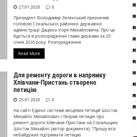
27.01.2020
0
Президент Володимир Зеленський призначив
головою Сокальської районної державної
адміністрації Дацюка Ігоря Михайловича. Про це
йдеться в розпорядженні глави держави за 25
січня 2020 року. Розпорядження
Read More
Для ремонту дороги в напрямку
Хлівчани-Пристань створено
петицію
25.01.2020
0
На сайті Єдиної системи місцевих петицій Шостак
Михайло Михайлович створив петицію про
ремонт дороги Хлівчани-Пристань на Сокальщині.
Шостак Михайло (автор документа): “Прошу всіх
небайдужих підтримати петицію