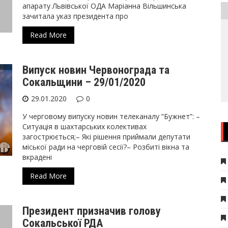
апарату Львівської ОДА Маріанна Вільшинська
зачитала указ президента про
Read More
Випуск новин Червонограда та
Сокальщини – 29/01/2020
29.01.2020
0
У черговому випуску новин телеканалу “Бужнет”: –
Ситуація в шахтарських колективах
загострюється;– Які рішення приймали депутати
міської ради на черговій сесії?– Розбиті вікна та
вкрадені
Read More
Президент призначив голову
Сокальської РДА