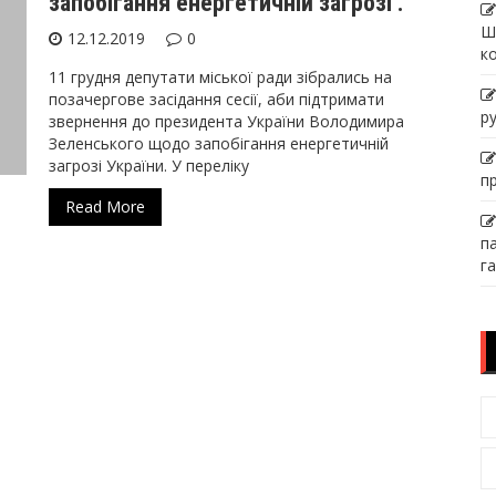
запобігання енергетичній загрозі .
Ш
12.12.2019
0
к
11 грудня депутати міської ради зібрались на
позачергове засідання сесії, аби підтримати
р
звернення до президента України Володимира
Зеленського щодо запобігання енергетичній
загрозі України. У переліку
п
Read More
п
га