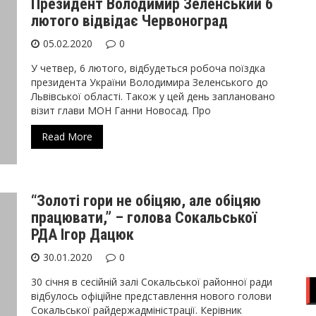
Президент Володимир Зеленський 6
лютого відвідає Червоноград
05.02.2020
0
У четвер, 6 лютого, відбудеться робоча поїздка
президента України Володимира Зеленського до
Львівської області. Також у цей день заплановано
візит глави МОН Ганни Новосад. Про
Read More
“Золоті гори не обіцяю, але обіцяю
працювати,” – голова Сокальської
РДА Ігор Дацюк
30.01.2020
0
30 січня в сесійній залі Сокальської районної ради
відбулось офіційне представлення нового голови
Сокальської райдержадміністрації. Керівник