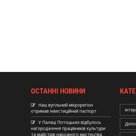
ОСТАННІ НОВИНИ
КАТЕ
Наш вугільний мікрорегіон
Інтер
отримав інвеcтиційний паспорт
У Палаці Потоцьких відбулось
Допо
нагородження працівників культури
та майстрів народного мистецтва