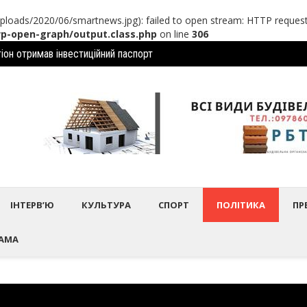
loads/2020/06/smartnews.jpg): failed to open stream: HTTP request
-open-graph/output.class.php
on line
306
іон отримав інвеcтиційний паспорт
Шептиц
дбулось нагородження працівників культури та майстрів народного 
ІНТЕРВ’Ю
КУЛЬТУРА
СПОРТ
ПОЛІТИКА
ПР
АМА