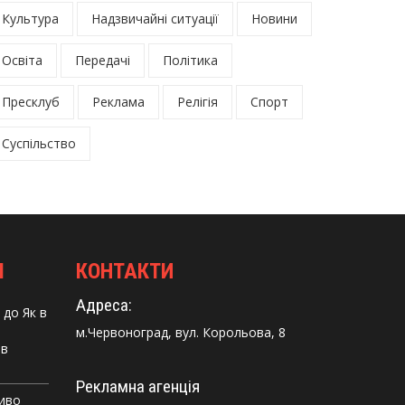
Культура
Надзвичайні ситуації
Новини
Освіта
Передачі
Політика
Пресклуб
Реклама
Релігія
Спорт
Суспільство
І
КОНТАКТИ
Адреса:
до
Як в
м.Червоноград, вул. Корольова, 8
 в
Рекламна агенція
Диво