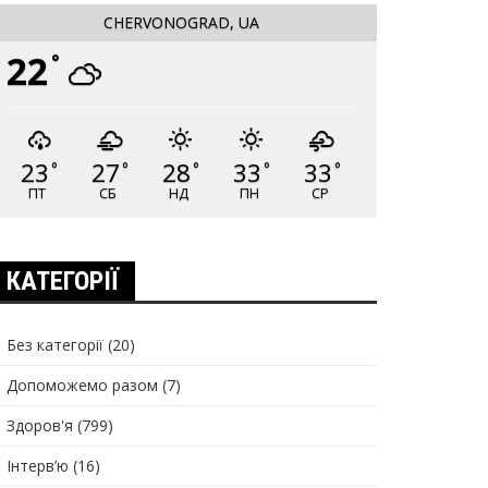
CHERVONOGRAD, UA
22
°
23
27
28
33
33
°
°
°
°
°
ПТ
СБ
НД
ПН
СР
КАТЕГОРІЇ
Без категорії
(20)
Допоможемо разом
(7)
Здоров'я
(799)
Інтерв’ю
(16)