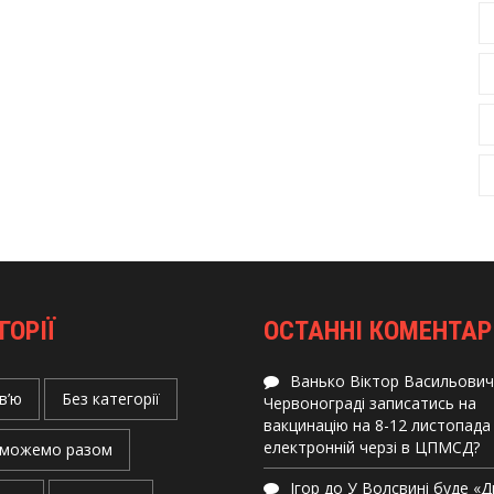
ГОРІЇ
ОСТАННІ КОМЕНТАР
Ванько Віктор Васильович
в’ю
Без категорії
Червонограді записатись на
вакцинацію на 8-12 листопада
електронній черзі в ЦПМСД?
можемо разом
Ігор
до
У Волсвині буде «