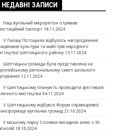
НЕДАВНІ ЗАПИСИ
Наш вугільний мікрорегіон отримав
нвеcтиційний паспорт
18.11.2024
У Палаці Потоцьких відбулось нагородження
рацівників культури та майстрів народного
истецтва Шептицького району
13.11.2024
Шептицька громада була представлена на
вропейському регіональному саміті шкільного
арчування
12.11.2024
У Шептицькому планують проводити фестивалі
уличного мистецтва
04.11.2024
У Шептицькому відбувся Форум справедливої
рансформації вугільних громад
21.10.2024
У міському парку Соснівки висадили алею з 30
агнолій
18.10.2024