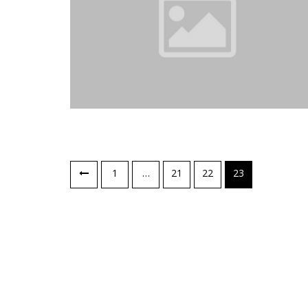
1
…
21
22
23
Навігація
записів