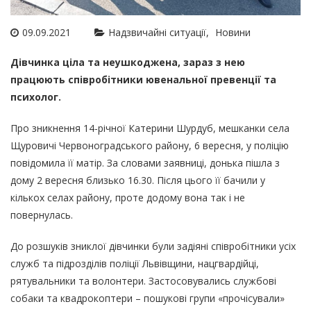
09.09.2021
Надзвичайні ситуації
Новини
Дівчинка ціла та неушкоджена, зараз з нею
працюють співробітники ювенальної превенції та
психолог.
Про зникнення 14-річної Катерини Шурдуб, мешканки села
Щуровичі Червоноградського району, 6 вересня, у поліцію
повідомила її матір. За словами заявниці, донька пішла з
дому 2 вересня близько 16.30. Після цього її бачили у
кількох селах району, проте додому вона так і не
повернулась.
До розшуків зниклої дівчинки були задіяні співробітники усіх
служб та підрозділів поліції Львівщини, нацгвардійці,
рятувальники та волонтери. Застосовувались службові
собаки та квадрокоптери – пошукові групи «прочісували»