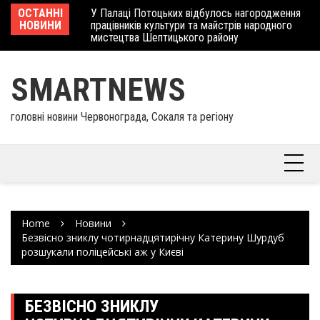
Skip
 отримав
ОСТАННІ
У Палаці Потоцьких відбулось нагородження
Ше
to
НОВИНИ
працівників культури та майстрів народного
Єв
content
мистецтва Шептицького району
шк
SMARTNEWS
головні новини Червонограда, Сокаля та регіону
Home
Новини
Безвісно зниклу чотирнадцятирічну Катерину Шурдуб
розшукали поліцейські аж у Києві
БЕЗВІСНО ЗНИКЛУ