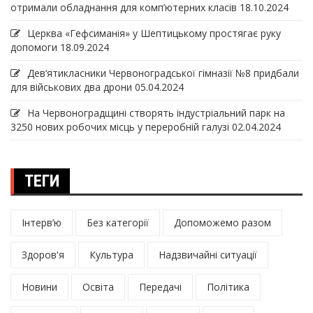
отримали обладнання для комп’ютерних класів
18.10.2024
Церква «Гефсиманія» у Шептицькому простягає руку
допомоги
18.09.2024
Дев‘ятикласники Червоноградської гімназії №8 придбали
для військових два дрони
05.04.2024
На Червоноградщині створять індустріальний парк на
3250 нових робочих місць у переробній галузі
02.04.2024
ТЕГИ
Інтерв’ю
Без категорії
Допоможемо разом
Здоров'я
Культура
Надзвичайні ситуації
Новини
Освіта
Передачі
Політика