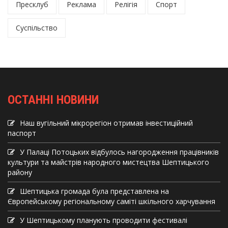
Пресклуб
Реклама
Релігія
Спорт
Суспільство
ОСТАННІ НОВИНИ
Наш вугільний мікрорегіон отримав інвеcтиційний
паспорт
У Палаці Потоцьких відбулось нагородження працівників
культури та майстрів народного мистецтва Шептицького
району
Шептицька громада була представлена на
Європейському регіональному саміті шкільного харчування
У Шептицькому планують проводити фестивалі