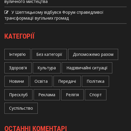
вуличного мистецтва
У Шептицькому відбувся Форум справедливої
трансформації вугільних громад
КАТЕГОРІЇ
Інтерв’ю
Без категорії
Допоможемо разом
Здоров'я
Культура
Надзвичайні ситуації
Новини
Освіта
Передачі
Політика
Пресклуб
Реклама
Релігія
Спорт
Суспільство
ОСТАННІ КОМЕНТАРІ