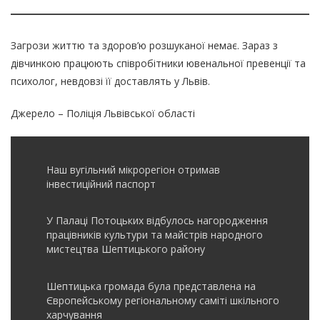
Загрози життю та здоров’ю розшуканої немає. Зараз з
дівчинкою працюють співробітники ювенальної превенції та
психолог, невдовзі її доставлять у Львів.
Джерело – Поліція Львівської області
Наш вугільний мікрорегіон отримав
інвеcтиційний паспорт
У Палаці Потоцьких відбулось нагородження
працівників культури та майстрів народного
мистецтва Шептицького району
Шептицька громада була представлена на
Європейському регіональному саміті шкільного
харчування