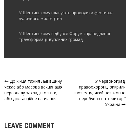
У Шептицькому планують проводити фестивалі
вуличного мистецтва
У Шептицькому відбувся Форум справедливої
трансформації вугільних громад
До кінця тижня Львівщину
У Червонограді
Навігація
чекає або масова вакцинація
правоохоронці викрили
персоналу закладів освіти,
іноземця, який незаконно
записів
або дистанційне навчання
перебував на території
України
LEAVE COMMENT