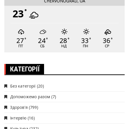
CHERVONOGRAD, UA
23
°
27
24
28
33
36
°
°
°
°
°
ПТ
СБ
НД
ПН
СР
КАТЕГОРІЇ
Без категорії
(20)
Допоможемо разом
(7)
Здоров'я
(799)
Інтерв’ю
(16)
Культура
(232)