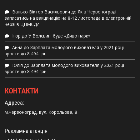
Ванько Віктор Васильович
до
Як в Червонограді
записатись на вакцинацію на 8-12 листопада в електронній
черзі в ЦПМСД?
Ігор
до
У Волсвині буде «Диво парк»
Анна
до
Зарплата молодого вихователя у 2021 році
зросте до 8 494 грн
Юлія
до
Зарплата молодого вихователя у 2021 році
зросте до 8 494 грн
КОНТАКТИ
Адреса:
м.Червоноград, вул. Корольова, 8
Рекламна агенція