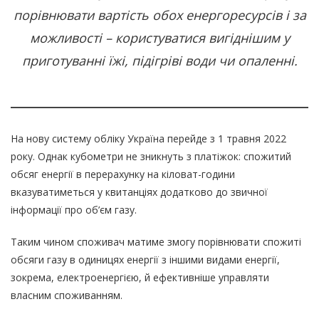
порівнювати вартість обох енергоресурсів і за
можливості – користуватися вигіднішим у
приготуванні їжі, підігріві води чи опаленні.
На нову систему обліку Україна перейде з 1 травня 2022
року. Однак кубометри не зникнуть з платіжок: спожитий
обсяг енергії в перерахунку на кіловат-години
вказуватиметься у квитанціях додатково до звичної
інформації про об’єм газу.
Таким чином споживач матиме змогу порівнювати спожиті
обсяги газу в одиницях енергії з іншими видами енергії,
зокрема, електроенергією, й ефективніше управляти
власним споживанням.