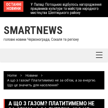
Skip
 отримав
ОСТАННІ
У Палаці Потоцьких відбулось нагородження
Ше
to
НОВИНИ
працівників культури та майстрів народного
Єв
content
мистецтва Шептицького району
шк
SMARTNEWS
головні новини Червонограда, Сокаля та регіону
Home
Новини
А що з газом? Платитимемо не за об’єм, а за енергію.
Що це значить для населення?
А ЩО З ГАЗОМ? ПЛАТИТИМЕМО НЕ