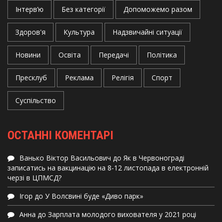
Інтерв’ю
Без категорії
Допоможемо разом
Здоров'я
Культура
Надзвичайні ситуації
Новини
Освіта
Передачі
Політика
Пресклуб
Реклама
Релігія
Спорт
Суспільство
ОСТАННІ КОМЕНТАРІ
Ванько Віктор Васильович
до
Як в Червонограді
записатись на вакцинацію на 8-12 листопада в електронній
черзі в ЦПМСД?
Ігор
до
У Волсвині буде «Диво парк»
Анна
до
Зарплата молодого вихователя у 2021 році