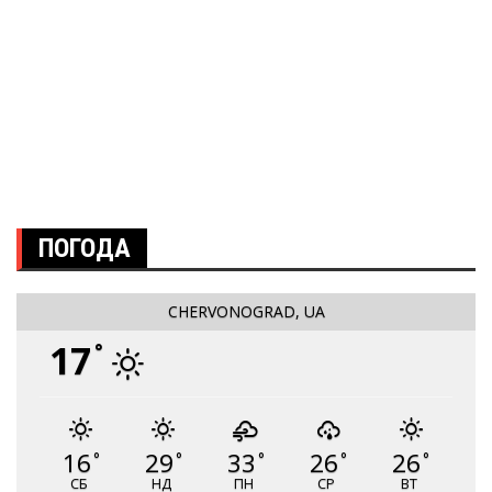
ПОГОДА
CHERVONOGRAD, UA
17
°
16
29
33
26
26
°
°
°
°
°
СБ
НД
ПН
СР
ВТ