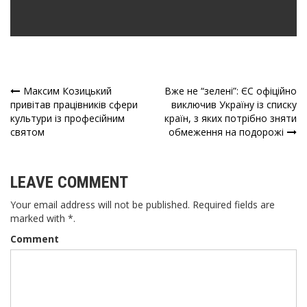
Максим Козицький
Вже не “зелені”: ЄС офіційно
Навігація
привітав працівників сфери
виключив Україну із списку
культури із професійним
країн, з яких потрібно зняти
записів
святом
обмеження на подорожі
LEAVE COMMENT
Your email address will not be published. Required fields are
marked with *.
Comment