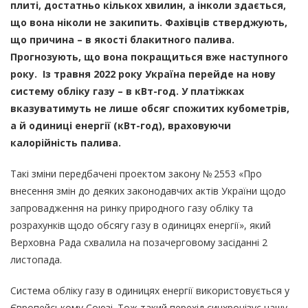
плиті, достатньо кількох хвилин, а інколи здається,
що вона ніколи не закипить. Фахівців стверджують,
що причина – в якості блакитного палива.
Прогнозують, що вона покращиться вже наступного
року.
Із травня 2022 року Україна перейде на нову
систему обліку газу – в кВт-год. У платіжках
вказуватимуть не лише обсяг спожитих кубометрів,
а й одиниці енергії (кВт-год), враховуючи
калорійність палива.
Такі зміни передбачені проектом закону № 2553 «Про
внесення змін до деяких законодавчих актів України щодо
запровадження на ринку природного газу обліку та
розрахунків щодо обсягу газу в одиницях енергії», який
Верховна Рада схвалила на позачерговому засіданні 2
листопада.
Система обліку газу в одиницях енергії використовується у
Європейському Союзі. Тож такий перехід синхронізує нашу