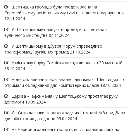
Шептицька громада була представлена на
Європейському регіональному саміті шкільного харчування
12.11.2024
У Шептицькому планують проводити фестивалі
вуличного мистецтва
04.11.2024
У Шептицькому відбувся Форум справедливої
трансформації вугільних громад
21.10.2024
У міському парку Соснівки висадили алею з 30 магнолій
18.10.2024
Нове обладнання -нові знання: дві гімназії Шептицького
отримали обладнання для комп’ютерних класів
18.10.2024
Церква «Гефсиманія» у Шептицькому простягає руку
допомоги
18.09.2024
Дев‘ятикласники Червоноградської гімназії №8 придбали
для військових два дрони
05.04.2024
На Червоноградщині створять індустріальний парк на