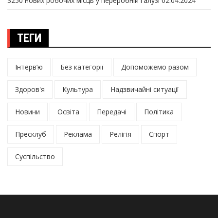
3250 нових робочих місць у переробній галузі
02.04.2024
ТЕГИ
Інтерв’ю
Без категорії
Допоможемо разом
Здоров'я
Культура
Надзвичайні ситуації
Новини
Освіта
Передачі
Політика
Пресклуб
Реклама
Релігія
Спорт
Суспільство