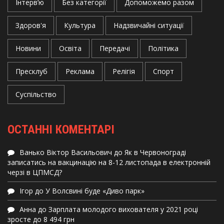
Інтерв’ю
Без категорії
Допоможемо разом
Здоров'я
Культура
Надзвичайні ситуації
Новини
Освіта
Передачі
Політика
Пресклуб
Реклама
Релігія
Спорт
Суспільство
ОСТАННІ КОМЕНТАРІ
Ванько Віктор Васильович
до
Як в Червонограді
записатись на вакцинацію на 8-12 листопада в електронній
черзі в ЦПМСД?
Ігор
до
У Волсвині буде «Диво парк»
Анна
до
Зарплата молодого вихователя у 2021 році
зросте до 8 494 грн