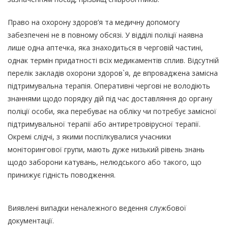
Право на охорону здоров’я та медичну допомогу
забезпечені не в повному обсязі. У відділі поліції наявна
лише одна аптечка, яка знаходиться в черговій частині,
однак термін придатності всіх медикаментів сплив. Відсутній
перелік закладів охорони здоров`я, де впроваджена замісна
підтримувальна терапія. Оперативні чергові не володіють
знаннями щодо порядку дій під час доставляння до органу
поліції особи, яка перебуває на обліку чи потребує замісної
підтримувальної терапії або антиретровірусної терапії.
Окремі слідчі, з якими поспілкувалися учасники
моніторингової групи, мають дуже низький рівень знань
щодо заборони катувань, нелюдського або такого, що
принижує гідність поводження.
Виявлені випадки неналежного ведення службової
документації.