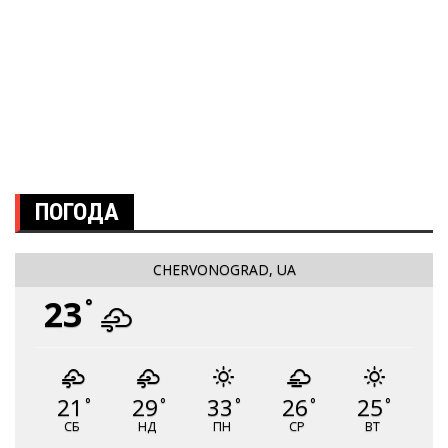
ПОГОДА
CHERVONOGRAD, UA
23
°
21
29
33
26
25
°
°
°
°
°
СБ
НД
ПН
СР
ВТ