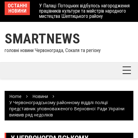
Skip
 отримав
ОСТАННІ
У Палаці Потоцьких відбулось нагородження
Ше
to
НОВИНИ
працівників культури та майстрів народного
Єв
content
мистецтва Шептицького району
шк
SMARTNEWS
головні новини Червонограда, Сокаля та регіону
Home
Новини
У Червоноградському районному відділі поліції
представник уповноваженого Верховної Ради України
виявив ряд недоліків