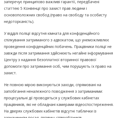
заперечує принципово важливі гарантії, передбачені
статтею 5 Конвенції про захист прав людини і
основоположних свобод (право на свободу та особисту
недоторканість).
У відділі поліції відсутня кімната для конфіденційного
спілкування затриманого з адвокатом, що унеможливлює
проведення конфіденційних побачень. Працівники поліції не
завжди після затримання здійснюють негайне інформування
Центру з надання безоплатної вторинної правової
допомоги про затримання осіб, чим порушують їх право на
захист.
Не повною мірою виконуються заходи, спрямовані на
запобігання неналежного поводження з затриманими:
процесуальні дії проводяться у службових кабінетах
працівників, які не обладнані камерами відеоспостереження.
На дверях службових кабінетів відсутні таблички із
зазначенням посад, прізвищ співробітників.