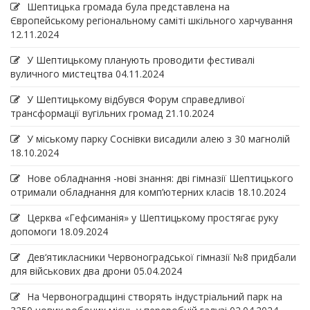
Шептицька громада була представлена на
Європейському регіональному саміті шкільного харчування
12.11.2024
У Шептицькому планують проводити фестивалі
вуличного мистецтва
04.11.2024
У Шептицькому відбувся Форум справедливої
трансформації вугільних громад
21.10.2024
У міському парку Соснівки висадили алею з 30 магнолій
18.10.2024
Нове обладнання -нові знання: дві гімназії Шептицького
отримали обладнання для комп’ютерних класів
18.10.2024
Церква «Гефсиманія» у Шептицькому простягає руку
допомоги
18.09.2024
Дев‘ятикласники Червоноградської гімназії №8 придбали
для військових два дрони
05.04.2024
На Червоноградщині створять індустріальний парк на