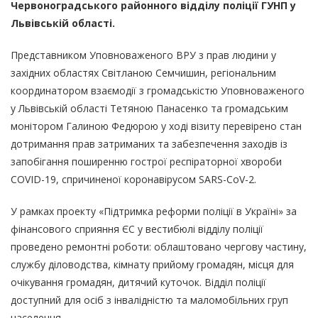
Червоноградського районного відділу поліції ГУНП у
Львівській області.
Представником Уповноваженого ВРУ з прав людини у
західних областях Світланою Семчишин, регіональним
координатором взаємодії з громадськістю Уповноваженого
у Львівській області Тетяною Панасенко та громадським
монітором Галиною Федюрою у ході візиту перевірено стан
дотримання прав затриманих та забезпечення заходів із
запобігання поширенню гострої респіраторної хвороби
COVID-19, спричиненої коронавірусом SARS-CoV-2.
У рамках проекту «Підтримка реформи поліції в Україні» за
фінансового сприяння ЄС у вестибюлі відділу поліції
проведено ремонтні роботи: облаштовано чергову частину,
службу діловодства, кімнату прийому громадян, місця для
очікування громадян, дитячий куточок. Відділ поліції
доступний для осіб з інвалідністю та маломобільних груп
населення.