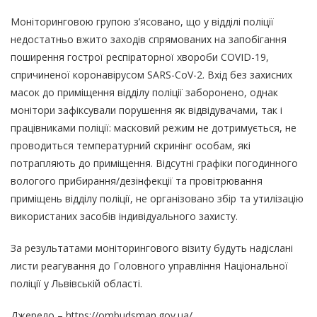
Моніторинговою групою з’ясовано, що у відділі поліції
недостатньо вжито заходів спрямованих на запобігання
поширення гострої респіраторної хвороби COVID-19,
спричиненої коронавірусом SARS-CoV-2. Вхід без захисних
масок до приміщення відділу поліції заборонено, однак
монітори зафіксували порушення як відвідувачами, так і
працівниками поліції: масковий режим не дотримується, не
проводиться температурний скринінг особам, які
потрапляють до приміщення. Відсутні графіки погодинного
вологого прибирання/дезінфекції та провітрювання
приміщень відділу поліції, не організовано збір та утилізацію
використаних засобів індивідуального захисту.
За результатами моніторингового візиту будуть надіслані
листи реагування до Головного управління Національної
поліції у Львівській області.
Джерело –
https://ombudsman.gov.ua/