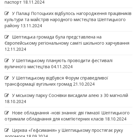
паспорт
18.11.2024
У Палаці Потоцьких відбулось нагородження працівників
культури та майстрів народного мистецтва Шептицького
району
13.11.2024
Шептицька громада була представлена на
Європейському регіональному саміті шкільного харчування
12.11.2024
У Шептицькому планують проводити фестивалі
вуличного мистецтва
04.11.2024
У Шептицькому відбувся Форум справедливої
трансформації вугільних громад
21.10.2024
У міському парку Соснівки висадили алею з 30 магнолій
18.10.2024
Нове обладнання -нові знання: дві гімназії Шептицького
отримали обладнання для комп’ютерних класів
18.10.2024
Церква «Гефсиманія» у Шептицькому простягає руку
допомоги
18.09.2024