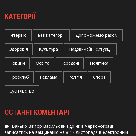
КАТЕГОРІЇ
Інтерв’ю
Без категорії
Допоможемо разом
Здоров'я
Культура
Надзвичайні ситуації
Новини
Освіта
Передачі
Політика
Пресклуб
Реклама
Релігія
Спорт
Суспільство
ОСТАННІ КОМЕНТАРІ
Ванько Віктор Васильович
до
Як в Червонограді
записатись на вакцинацію на 8-12 листопада в електронній