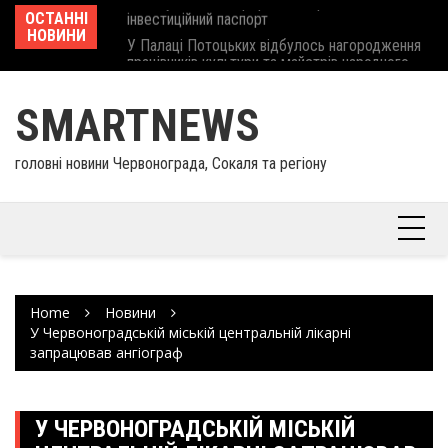
інвеcтиційний паспорт
Skip
ОСТАННІ
Ше
У Палаці Потоцьких відбулось нагородження
to
НОВИНИ
Єв
працівників культури та майстрів народного
content
шк
мистецтва Шептицького району
SMARTNEWS
головні новини Червонограда, Сокаля та регіону
Home
Новини
У Червоноградській міській центральній лікарні
запрацював ангіограф
У ЧЕРВОНОГРАДСЬКІЙ МІСЬКІЙ