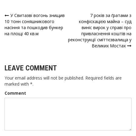
У Свитазві вогонь знищив
7 років за ґратами з
Навігація
10 тонн соняшникового
конфіскацією майна – суд
насіння та пошкодив бункер
виніс вирок у справі про
записів
на площі 40 кв.м
привласнення коштів на
реконструкції сміттєзвалища у
Великих Мостах
LEAVE COMMENT
Your email address will not be published. Required fields are
marked with *.
Comment