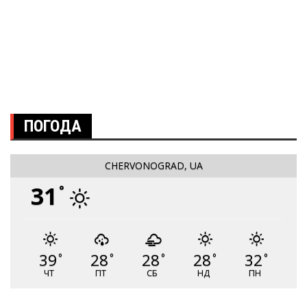
ПОГОДА
CHERVONOGRAD, UA
31
°
39
28
28
28
32
°
°
°
°
°
ЧТ
ПТ
СБ
НД
ПН