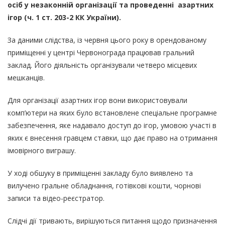
осіб у незаконній організації та проведенні азартних
ігор (ч. 1 ст. 203-2 КК України).
За даними слідства, із червня цього року в орендованому
приміщенні у центрі Червонограда працював гральний
заклад. Його діяльність організували четверо місцевих
мешканців.
Для організації азартних ігор вони використовували
комп’ютери на яких було встановлене спеціальне програмне
забезпечення, яке надавало доступ до ігор, умовою участі в
яких є внесення гравцем ставки, що дає право на отримання
імовірного виграшу.
У ході обшуку в приміщенні закладу було виявлено та
вилучено гральне обладнання, готівкові кошти, чорнові
записи та відео-реєстратор.
Слідчі дії тривають, вирішуються питання щодо призначення