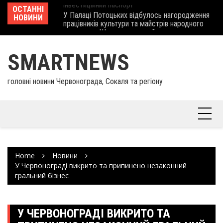
Skip
 отримав
ОСТАННІ
У Палаці Потоцьких відбулось нагородження
Ше
to
НОВИНИ
працівників культури та майстрів народного
Єв
content
мистецтва Шептицького району
шк
SMARTNEWS
головні новини Червонограда, Сокаля та регіону
Home
Новини
У Червонограді викрито та припинено незаконний
гральний бізнес
У ЧЕРВОНОГРАДІ ВИКРИТО ТА