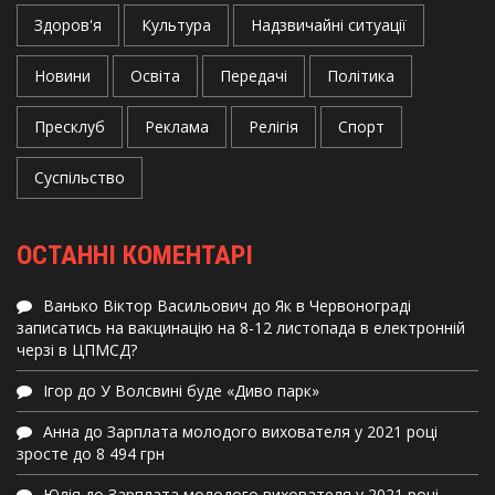
Здоров'я
Культура
Надзвичайні ситуації
Новини
Освіта
Передачі
Політика
Пресклуб
Реклама
Релігія
Спорт
Суспільство
ОСТАННІ КОМЕНТАРІ
Ванько Віктор Васильович
до
Як в Червонограді
записатись на вакцинацію на 8-12 листопада в електронній
черзі в ЦПМСД?
Ігор
до
У Волсвині буде «Диво парк»
Анна
до
Зарплата молодого вихователя у 2021 році
зросте до 8 494 грн
Юлія
до
Зарплата молодого вихователя у 2021 році