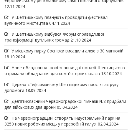
Європейському регіональному саміті шкільного харчування
12.11.2024
У Шептицькому планують проводити фестивалі
вуличного мистецтва
04.11.2024
У Шептицькому відбувся Форум справедливої
трансформації вугільних громад
21.10.2024
У міському парку Соснівки висадили алею з 30 магнолій
18.10.2024
Нове обладнання -нові знання: дві гімназії Шептицького
отримали обладнання для комп’ютерних класів
18.10.2024
Церква «Гефсиманія» у Шептицькому простягає руку
допомоги
18.09.2024
Дев‘ятикласники Червоноградської гімназії №8 придбали
для військових два дрони
05.04.2024
На Червоноградщині створять індустріальний парк на
3250 нових робочих місць у переробній галузі
02.04.2024