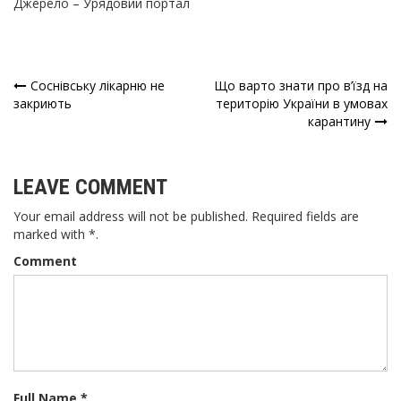
Джерело – Урядовий портал
Соснівську лікарню не
Що варто знати про в’їзд на
Навігація
закриють
територію України в умовах
карантину
записів
LEAVE COMMENT
Your email address will not be published. Required fields are
marked with *.
Comment
Full Name *