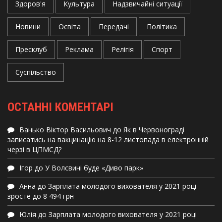
Здоров'я
Культура
Надзвичайні ситуації
Новини
Освіта
Передачі
Політика
Пресклуб
Реклама
Релігія
Спорт
Суспільство
ОСТАННІ КОМЕНТАРІ
Ванько Віктор Васильович
до
Як в Червонограді
записатись на вакцинацію на 8-12 листопада в електронній
черзі в ЦПМСД?
Ігор
до
У Волсвині буде «Диво парк»
Анна
до
Зарплата молодого вихователя у 2021 році
зросте до 8 494 грн
Юлія
до
Зарплата молодого вихователя у 2021 році