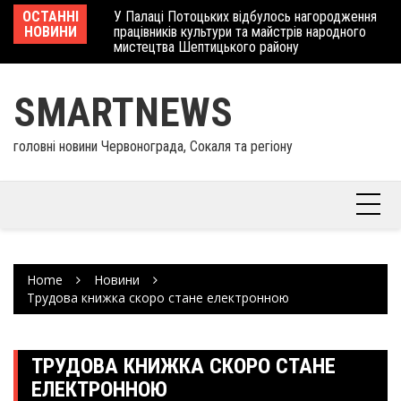
Skip
 отримав
ОСТАННІ
У Палаці Потоцьких відбулось нагородження
Ше
to
НОВИНИ
працівників культури та майстрів народного
Єв
content
мистецтва Шептицького району
шк
SMARTNEWS
головні новини Червонограда, Сокаля та регіону
Home
Новини
Трудова книжка скоро стане електронною
ТРУДОВА КНИЖКА СКОРО СТАНЕ
ЕЛЕКТРОННОЮ