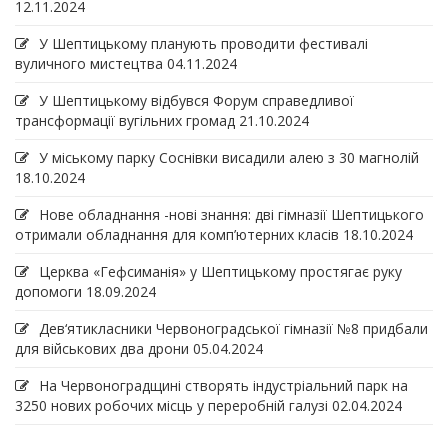
12.11.2024
У Шептицькому планують проводити фестивалі
вуличного мистецтва
04.11.2024
У Шептицькому відбувся Форум справедливої
трансформації вугільних громад
21.10.2024
У міському парку Соснівки висадили алею з 30 магнолій
18.10.2024
Нове обладнання -нові знання: дві гімназії Шептицького
отримали обладнання для комп’ютерних класів
18.10.2024
Церква «Гефсиманія» у Шептицькому простягає руку
допомоги
18.09.2024
Дев‘ятикласники Червоноградської гімназії №8 придбали
для військових два дрони
05.04.2024
На Червоноградщині створять індустріальний парк на
3250 нових робочих місць у переробній галузі
02.04.2024