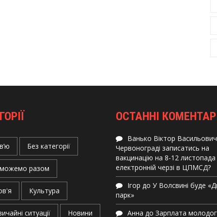
ГОРІЇ
ОСТАННІ КОМЕНТАР
Ванько Віктор Васильович
в’ю
Без категорії
Червонограді записатись на
вакцинацію на 8-12 листопада
електронній черзі в ЦПМСД?
можемо разом
Ігор
до
У Волсвині буде «
ов'я
Культура
парк»
ичайні ситуації
Новини
Анна
до
Зарплата молодо