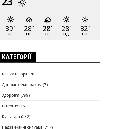
23
39
28
28
28
32
°
°
°
°
°
ЧТ
ПТ
СБ
НД
ПН
КАТЕГОРІЇ
Без категорії
(20)
Допоможемо разом
(7)
Здоров'я
(799)
Інтерв’ю
(16)
Культура
(232)
Надзвичайні ситуації
(717)