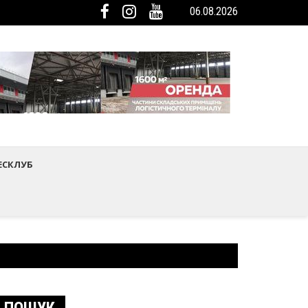
06.08.2026
мистецтва Шептицького району
ька громада була представлена на Європейському регіональному са
ЕСКЛУБ