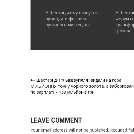
У Шептицькому планують
У Шептиц
проводити фестивалі
Форум с
вуличного мистецтва
трансфор
громад
Шахтарі ДП “Львіввугілля” видали на гора
Навігація
МІЛЬЙОННУ тонну чорного золота, а заборгован
по зарплаті – 159 мільйонів грн
записів
LEAVE COMMENT
Your email address will not be published. Required fie