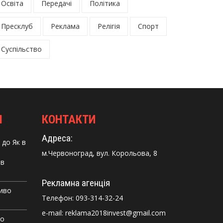
Освіта
Передачі
Політика
Пресклуб
Реклама
Релігія
Спорт
Суспільство
І
КОНТАКТИ
Адреса:
до
Як в
м.Червоноград, вул. Корольова, 8
 в
Рекламна агенція
Диво
Телефон:
093-314-32-24
e-mail: reklama2018invest@gmail.com
го