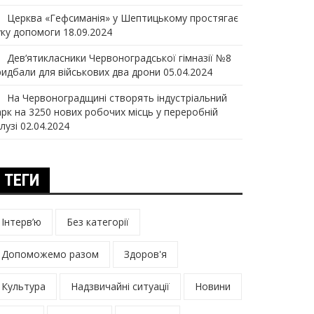
Церква «Гефсиманія» у Шептицькому простягає
уку допомоги
18.09.2024
Дев‘ятикласники Червоноградської гімназії №8
ридбали для військових два дрони
05.04.2024
На Червоноградщині створять індустріальний
арк на 3250 нових робочих місць у переробній
лузі
02.04.2024
ТЕГИ
Інтерв’ю
Без категорії
Допоможемо разом
Здоров'я
Культура
Надзвичайні ситуації
Новини