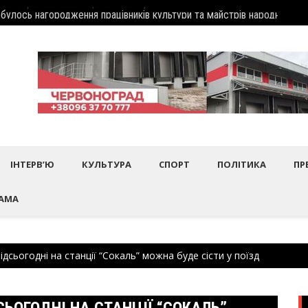
дбулось нагородження працівників культури та майстрів народного 
Шептиц
ІНТЕРВ’Ю
КУЛЬТУРА
СПОРТ
ПОЛІТИКА
ПР
АМА
ідсьогодні на станції “Сокаль” можна буде сісти у поїзд