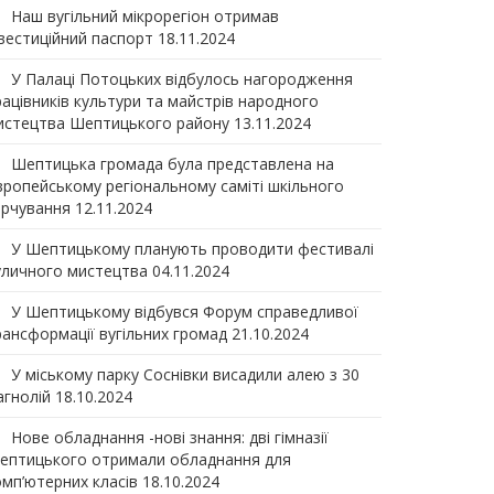
Наш вугільний мікрорегіон отримав
нвеcтиційний паспорт
18.11.2024
У Палаці Потоцьких відбулось нагородження
рацівників культури та майстрів народного
истецтва Шептицького району
13.11.2024
Шептицька громада була представлена на
вропейському регіональному саміті шкільного
арчування
12.11.2024
У Шептицькому планують проводити фестивалі
уличного мистецтва
04.11.2024
У Шептицькому відбувся Форум справедливої
рансформації вугільних громад
21.10.2024
У міському парку Соснівки висадили алею з 30
агнолій
18.10.2024
Нове обладнання -нові знання: дві гімназії
ептицького отримали обладнання для
омп’ютерних класів
18.10.2024