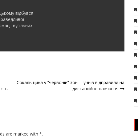
ькому відбувся
праведливої
мації вугільних
Сокальщина у “червоній” зоні – учнів відправили на
ість
дистанційне навчання
lds are marked with *.