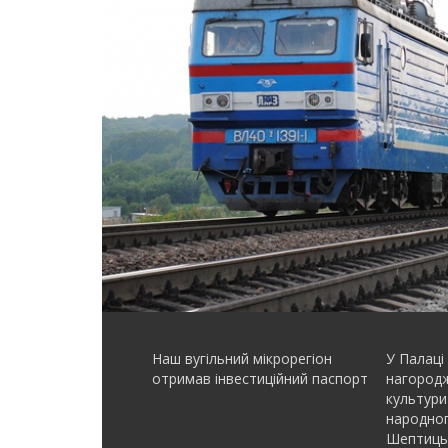
Наш вугільний мікрорегіон
У Палаці
отримав інвеcтиційний паспорт
нагородж
культури
народно
Шептиць