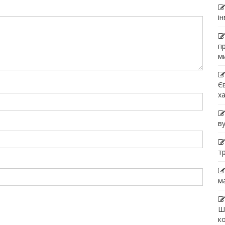
і
п
м
Є
х
в
т
м
Ш
к