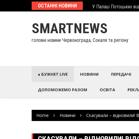
Skip
еcтиційний паспорт
ОСТАННІ НОВИНИ
У Палаці Потоцьких ві
to
content
SMARTNEWS
головні новини Червонограда, Сокаля та регіону
● БУЖНЕТ LIVE
НОВИНИ
ПЕРЕДАЧІ
ДОПОМОЖЕМО РАЗОМ
ОСВІТА
РЕКЛ
Home
Новини
Скасували – відновили! В