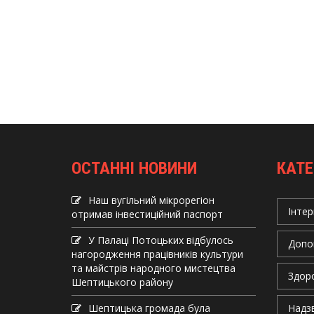
ОСТАННІ НОВИНИ
КАТЕ
Наш вугільний мікрорегіон
Інтер
отримав інвеcтиційний паспорт
У Палаці Потоцьких відбулось
Допо
нагородження працівників культури
та майстрів народного мистецтва
Здор
Шептицького району
Шептицька громада була
Надзв