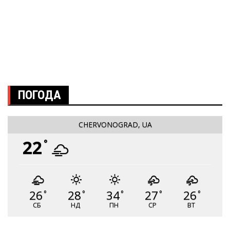
ПОГОДА
CHERVONOGRAD, UA
22
°
26
28
34
27
26
°
°
°
°
°
СБ
НД
ПН
СР
ВТ