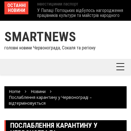
інвеcтиційний паспорт
Skip
ОСТАННІ
Ше
У Палаці Потоцьких відбулось нагородження
to
НОВИНИ
Єв
працівників культури та майстрів народного
content
шк
мистецтва Шептицького району
SMARTNEWS
головні новини Червонограда, Сокаля та регіону
Home
Новини
Послаблення карантину у Червонограді –
відтерміновується
ПОСЛАБЛЕННЯ КАРАНТИНУ У