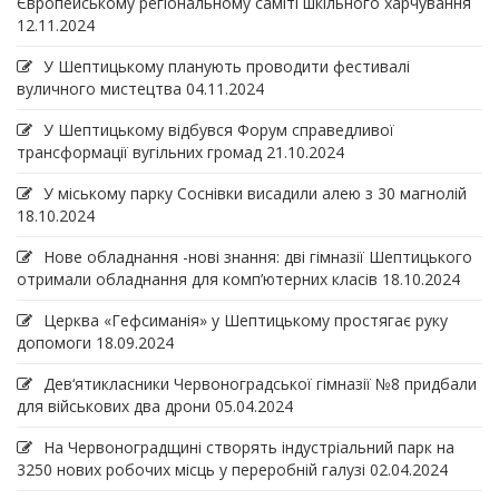
Європейському регіональному саміті шкільного харчування
12.11.2024
У Шептицькому планують проводити фестивалі
вуличного мистецтва
04.11.2024
У Шептицькому відбувся Форум справедливої
трансформації вугільних громад
21.10.2024
У міському парку Соснівки висадили алею з 30 магнолій
18.10.2024
Нове обладнання -нові знання: дві гімназії Шептицького
отримали обладнання для комп’ютерних класів
18.10.2024
Церква «Гефсиманія» у Шептицькому простягає руку
допомоги
18.09.2024
Дев‘ятикласники Червоноградської гімназії №8 придбали
для військових два дрони
05.04.2024
На Червоноградщині створять індустріальний парк на
3250 нових робочих місць у переробній галузі
02.04.2024