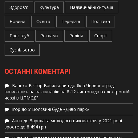
Здоров'я
Культура
Надзвичайні ситуації
Новини
Освіта
Передачі
Політика
Пресклуб
Реклама
Релігія
Спорт
Суспільство
ОСТАННІ КОМЕНТАРІ
Ванько Віктор Васильович
до
Як в Червонограді
записатись на вакцинацію на 8-12 листопада в електронній
черзі в ЦПМСД?
Ігор
до
У Волсвині буде «Диво парк»
Анна
до
Зарплата молодого вихователя у 2021 році
зросте до 8 494 грн