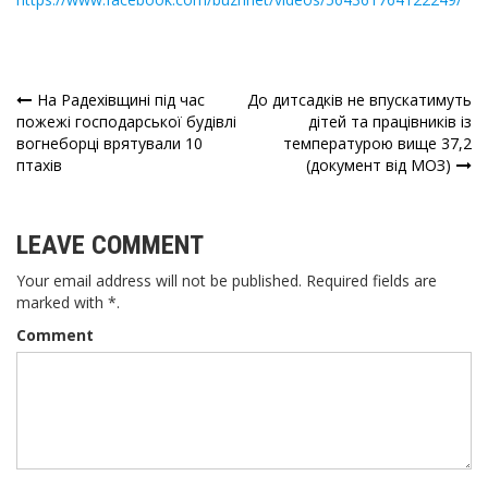
На Радехівщині під час
До дитсадків не впускатимуть
Навігація
пожежі господарської будівлі
дітей та працівників із
вогнеборці врятували 10
температурою вище 37,2
записів
птахів
(документ від МОЗ)
LEAVE COMMENT
Your email address will not be published. Required fields are
marked with *.
Comment