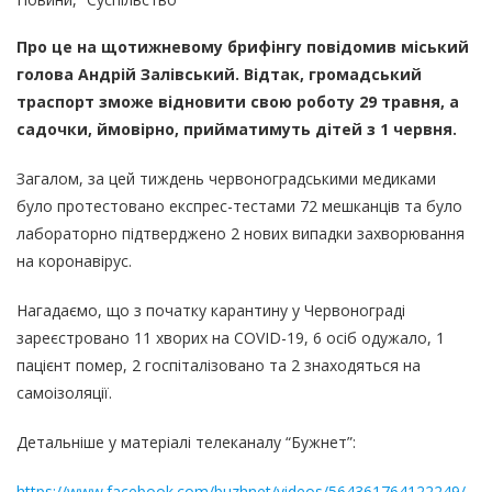
Про це на щотижневому брифінгу повідомив міський
голова Андрій Залівський. Відтак, громадський
траспорт зможе відновити свою роботу 29 травня, а
садочки, ймовірно, прийматимуть дітей з 1 червня.
Загалом, за цей тиждень червоноградськими медиками
було протестовано експрес-тестами 72 мешканців та було
лабораторно підтверджено 2 нових випадки захворювання
на коронавірус.
Нагадаємо, що з початку карантину у Червонограді
зареєстровано 11 хворих на COVID-19, 6 осіб одужало, 1
пацієнт помер, 2 госпіталізовано та 2 знаходяться на
самоізоляції.
Детальніше у матеріалі телеканалу “Бужнет”:
https://www.facebook.com/buzhnet/videos/564361764122249/