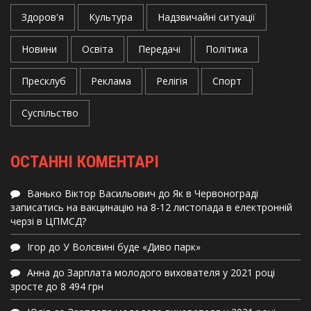
Здоров'я
Культура
Надзвичайні ситуації
Новини
Освіта
Передачі
Політика
Пресклуб
Реклама
Релігія
Спорт
Суспільство
ОСТАННІ КОМЕНТАРІ
Ванько Віктор Васильович
до
Як в Червонограді
записатись на вакцинацію на 8-12 листопада в електронній
черзі в ЦПМСД?
Ігор
до
У Волсвині буде «Диво парк»
Анна
до
Зарплата молодого вихователя у 2021 році
зросте до 8 494 грн