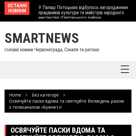
Skip
 отримав
ОСТАННІ
У Палаці Потоцьких відбулось нагородження
Ше
to
НОВИНИ
працівників культури та майстрів народного
Єв
content
мистецтва Шептицького району
шк
SMARTNEWS
головні новини Червонограда, Сокаля та регіону
Home
Без категорії
Освячуйте паски вдома та святкуйте Великдень разом
з телеканалом «Бужнет»!
ОСВЯЧУЙТЕ ПАСКИ ВДОМА ТА