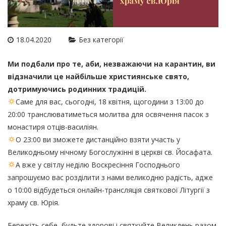
18.04.2020
Без категорії
Ми подбали про те, аби, незважаючи на карантин, ви
відзначили це найбільше християнське свято,
дотримуючись родинних традицій.
Саме для вас, сьогодні, 18 квітня, щогодини з 13:00 до
20:00 транслюватиметься молитва для освячення пасок з
монастиря отців-василіян.
О 23:00 ви зможете дистанційно взяти участь у
Великодньому нічному Богослужінні в церкві св. Йосафата.
А вже у світлу неділю Воскресіння Господнього
запрошуємо вас розділити з нами великодню радість, адже
о 10:00 відбудеться онлайн-трансляція святкової Літургії з
храму св. Юрія.
Бережіть себе, будьте здорові і святкуйте Великдень разом