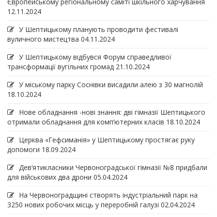
Європейському регіональному саміті шкільного харчування
12.11.2024
У Шептицькому планують проводити фестивалі
вуличного мистецтва
04.11.2024
У Шептицькому відбувся Форум справедливої
трансформації вугільних громад
21.10.2024
У міському парку Соснівки висадили алею з 30 магнолій
18.10.2024
Нове обладнання -нові знання: дві гімназії Шептицького
отримали обладнання для комп’ютерних класів
18.10.2024
Церква «Гефсиманія» у Шептицькому простягає руку
допомоги
18.09.2024
Дев‘ятикласники Червоноградської гімназії №8 придбали
для військових два дрони
05.04.2024
На Червоноградщині створять індустріальний парк на
3250 нових робочих місць у переробній галузі
02.04.2024