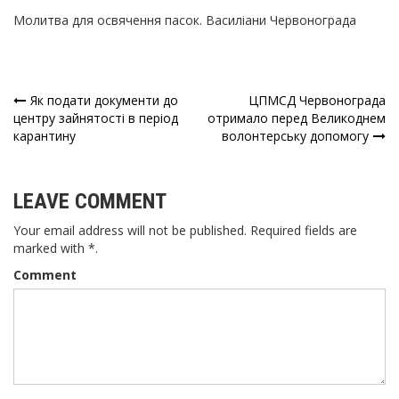
Молитва для освячення пасок. Василіани Червонограда
Як подати документи до
ЦПМСД Червонограда
Навігація
центру зайнятості в період
отримало перед Великоднем
карантину
волонтерську допомогу
записів
LEAVE COMMENT
Your email address will not be published. Required fields are
marked with *.
Comment