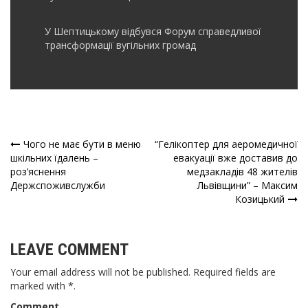
У Шептицькому відбувся Форум справедливої
трансформації вугільних громад
Чого не має бути в меню
“Гелікоптер для аеромедичної
Навігація
шкільних їдалень –
евакуації вже доставив до
роз’яснення
медзакладів 48 жителів
записів
Держспоживслужби
Львівщини” – Максим
Козицький
LEAVE COMMENT
Your email address will not be published. Required fields are
marked with *.
Comment