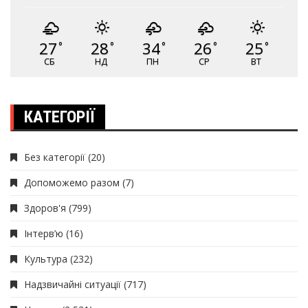
27
28
34
26
25
°
°
°
°
°
СБ
НД
ПН
СР
ВТ
КАТЕГОРІЇ
Без категорії
(20)
Допоможемо разом
(7)
Здоров'я
(799)
Інтерв’ю
(16)
Культура
(232)
Надзвичайні ситуації
(717)