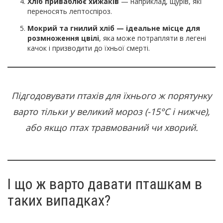
Хліб приваблює хижаків
— наприклад, щурів, які
переносять лептоспіроз.
Мокрий та гнилий хліб — ідеальне місце для
розмноження цвілі
, яка може потрапляти в легені
качок і призводити до їхньої смерті.
Підгодовувати птахів для їхнього ж порятунку
варто тільки у великий мороз (-15°С і нижче),
або якщо птах травмований чи хворий.
І що ж варто давати пташкам в
таких випадках?