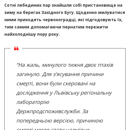
Сотні лебединих пар знайшли собі пристановище на
зиму на берегах Західного Бугу. Щоденно милуватися
ними приходять червоноградці, які підгодовують їх,
тим самим допомагаючи пернатим пережити
найхолоднішу пору року.
“На жаль, минулого тижня двоє птахів
загинуло. Для з’ясування причини
смерті, вони були скеровані на
дослідження у Львівську регіональну
лабораторію
Держпродспоживслужби. За
попередньою версією, причиною
смерті могло стати надмірне