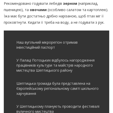
Рекомендовано годувати лебедів
зерном
(наприклад,
пшеницею), та
овочами
(особливо салатом та картоплею).
Їжа має бути достатньо дрібно нарізаною, щоб птах міг її
проковтнути. Кидати її треба на воду, а не годувати з рук.
Наш вугільний мікрорегіон отримав
інвеcтиційний паспорт
У Палаці Потоцьких відбулось нагородження
працівників культури та майстрів народного
мистецтва Шептицького району
Шептицька громада була представлена на
Європейському регіональному саміті шкільного
харчування
У Шептицькому планують проводити фестивалі
вуличного мистецтва