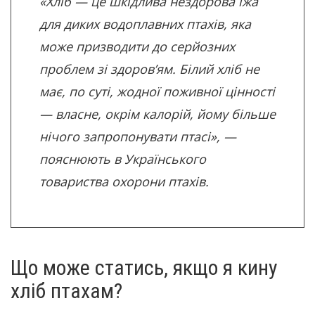
«Хліб — це шкідлива нездорова їжа
для диких водоплавних птахів, яка
може призводити до серйозних
проблем зі здоров’ям. Білий хліб не
має, по суті, жодної поживної цінності
— власне, окрім калорій, йому більше
нічого запропонувати птасі», —
пояснюють в Українського
товариства охорони птахів.
Що може статись, якщо я кину
хліб птахам?