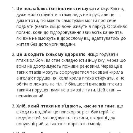
Це послаблює їхні інстинкти шукати їжу.
Звісно,
дуже мило годувати птахів ледь не з рук, але це —
дикі істоти, які мають самотужки могти про себе
подбати (навіть якщо вони живуть в парку). Особливо
погано, коли до підгодовування звикають каченята,
які вже не зможуть в дорослому віці адаптуватись до
життя без допомоги людини.
Це шкодить їхньому здоров’ю
. Якщо годувати
птахів хлібом, їм стає складно їсти іншу їжу, через що
вони не доотримують поживні речовини. Через це в
таких птахів можуть сформуватися так звані «крила
ангела»: порушення, коли крила птаха стирчать, а не
обтічно лежать на тілі. У більшості випадків птахи з
такими порушеннями не в змозі літати. Цей стан —
невиліковний.
Хліб, який птахи не з’їдають, кисне та гниє
, що
шкодить водоймі: це прискорює ріст бактерій та
водоростей, які виділяють токсини, шкідливі для
популяції риб, а також створюють сморід.