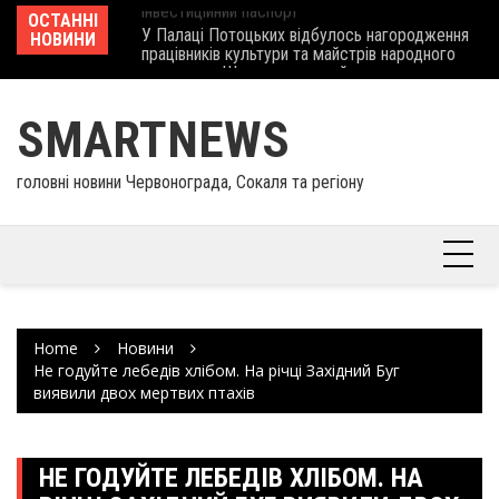
Skip
 отримав
ОСТАННІ
У Палаці Потоцьких відбулось нагородження
Ше
to
НОВИНИ
працівників культури та майстрів народного
Єв
content
мистецтва Шептицького району
шк
SMARTNEWS
головні новини Червонограда, Сокаля та регіону
Home
Новини
Не годуйте лебедів хлібом. На річці Західний Буг
виявили двох мертвих птахів
НЕ ГОДУЙТЕ ЛЕБЕДІВ ХЛІБОМ. НА