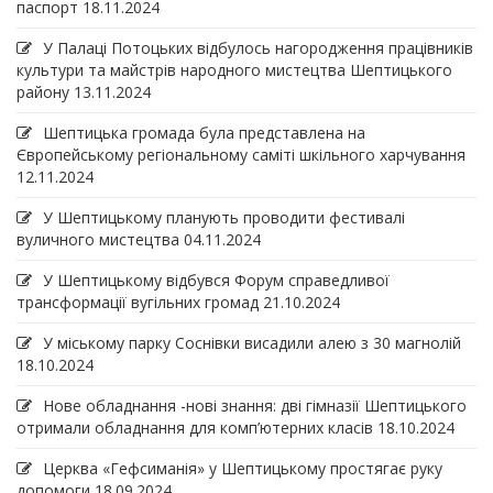
паспорт
18.11.2024
У Палаці Потоцьких відбулось нагородження працівників
культури та майстрів народного мистецтва Шептицького
району
13.11.2024
Шептицька громада була представлена на
Європейському регіональному саміті шкільного харчування
12.11.2024
У Шептицькому планують проводити фестивалі
вуличного мистецтва
04.11.2024
У Шептицькому відбувся Форум справедливої
трансформації вугільних громад
21.10.2024
У міському парку Соснівки висадили алею з 30 магнолій
18.10.2024
Нове обладнання -нові знання: дві гімназії Шептицького
отримали обладнання для комп’ютерних класів
18.10.2024
Церква «Гефсиманія» у Шептицькому простягає руку
допомоги
18.09.2024