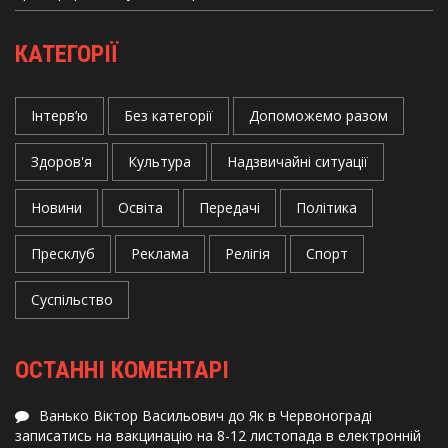
КАТЕГОРІЇ
Інтерв’ю
Без категорії
Допоможемо разом
Здоров'я
Культура
Надзвичайні ситуації
Новини
Освіта
Передачі
Політика
Пресклуб
Реклама
Релігія
Спорт
Суспільство
ОСТАННІ КОМЕНТАРІ
Ванько Віктор Васильович
до
Як в Червонограді
записатись на вакцинацію на 8-12 листопада в електронній