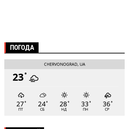
ПОГОДА
CHERVONOGRAD, UA
23
°
27
24
28
33
36
°
°
°
°
°
ПТ
СБ
НД
ПН
СР