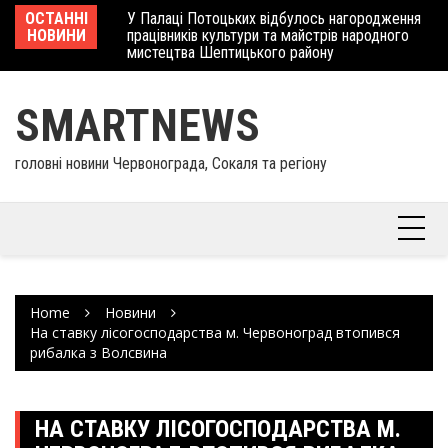
Skip
 отримав
ОСТАННІ
У Палаці Потоцьких відбулось нагородження
Ше
to
НОВИНИ
працівників культури та майстрів народного
Єв
content
мистецтва Шептицького району
шк
SMARTNEWS
головні новини Червонограда, Сокаля та регіону
Home
Новини
На ставку лісогосподарства м. Червоноград втопився
рибалка з Волсвина
НА СТАВКУ ЛІСОГОСПОДАРСТВА М.