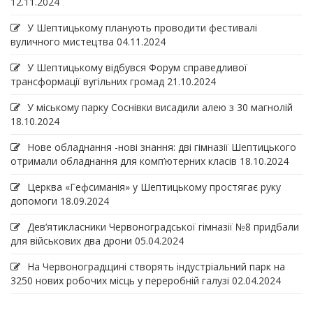
12.11.2024
У Шептицькому планують проводити фестивалі
вуличного мистецтва
04.11.2024
У Шептицькому відбувся Форум справедливої
трансформації вугільних громад
21.10.2024
У міському парку Соснівки висадили алею з 30 магнолій
18.10.2024
Нове обладнання -нові знання: дві гімназії Шептицького
отримали обладнання для комп’ютерних класів
18.10.2024
Церква «Гефсиманія» у Шептицькому простягає руку
допомоги
18.09.2024
Дев‘ятикласники Червоноградської гімназії №8 придбали
для військових два дрони
05.04.2024
На Червоноградщині створять індустріальний парк на
3250 нових робочих місць у переробній галузі
02.04.2024