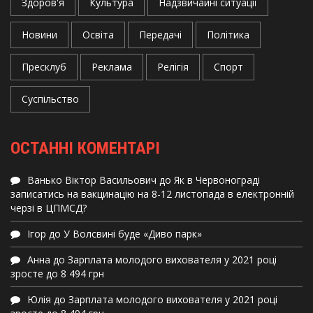
Здоров'я
Культура
Надзвичайні ситуації
Новини
Освіта
Передачі
Політика
Пресклуб
Реклама
Релігія
Спорт
Суспільство
ОСТАННІ КОМЕНТАРІ
Ванько Віктор Васильович
до
Як в Червонограді
записатись на вакцинацію на 8-12 листопада в електронній
черзі в ЦПМСД?
Ігор
до
У Волсвині буде «Диво парк»
Анна
до
Зарплата молодого вихователя у 2021 році
зросте до 8 494 грн
Юлія
до
Зарплата молодого вихователя у 2021 році