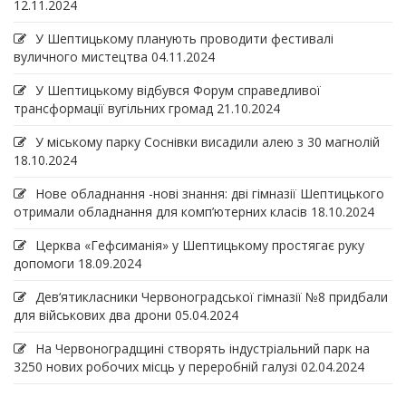
12.11.2024
У Шептицькому планують проводити фестивалі
вуличного мистецтва
04.11.2024
У Шептицькому відбувся Форум справедливої
трансформації вугільних громад
21.10.2024
У міському парку Соснівки висадили алею з 30 магнолій
18.10.2024
Нове обладнання -нові знання: дві гімназії Шептицького
отримали обладнання для комп’ютерних класів
18.10.2024
Церква «Гефсиманія» у Шептицькому простягає руку
допомоги
18.09.2024
Дев‘ятикласники Червоноградської гімназії №8 придбали
для військових два дрони
05.04.2024
На Червоноградщині створять індустріальний парк на
3250 нових робочих місць у переробній галузі
02.04.2024