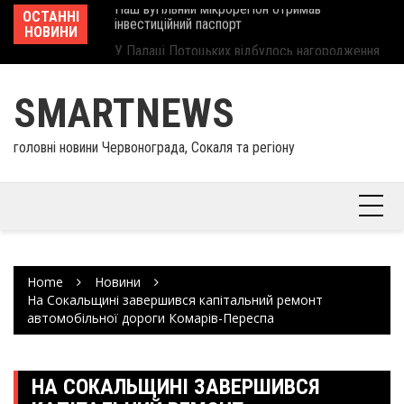
інвеcтиційний паспорт
Skip
ОСТАННІ
Ше
У Палаці Потоцьких відбулось нагородження
to
НОВИНИ
Єв
працівників культури та майстрів народного
content
шк
мистецтва Шептицького району
SMARTNEWS
головні новини Червонограда, Сокаля та регіону
Home
Новини
На Сокальщині завершився капітальний ремонт
автомобільної дороги Комарів-Переспа
НА СОКАЛЬЩИНІ ЗАВЕРШИВСЯ