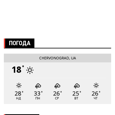
ПОГОДА
CHERVONOGRAD, UA
18
°
28
33
26
25
26
°
°
°
°
°
НД
ПН
СР
ВТ
ЧТ