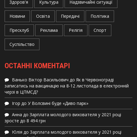
Здоров'я
Культура
Надзвичайні ситуації
Новини
Освіта
Передачі
Політика
Пресклуб
Реклама
Релігія
Спорт
Суспільство
ОСТАННІ КОМЕНТАРІ
Ванько Віктор Васильович
до
Як в Червонограді
записатись на вакцинацію на 8-12 листопада в електронній
черзі в ЦПМСД?
Ігор
до
У Волсвині буде «Диво парк»
Анна
до
Зарплата молодого вихователя у 2021 році
зросте до 8 494 грн
Юлія
до
Зарплата молодого вихователя у 2021 році