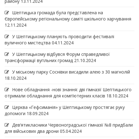
району
13.11.2024
Шептицька громада була представлена на
Європейському регіональному саміті шкільного харчування
12.11.2024
У Шептицькому планують проводити фестивалі
вуличного мистецтва
04.11.2024
У Шептицькому відбувся Форум справедливої
трансформації вугільних громад
21.10.2024
У міському парку Соснівки висадили алею з 30 магнолій
18.10.2024
Нове обладнання -нові знання: дві гімназії Шептицького
отримали обладнання для комп’ютерних класів
18.10.2024
Церква «Гефсиманія» у Шептицькому простягає руку
допомоги
18.09.2024
Дев‘ятикласники Червоноградської гімназії №8 придбали
для військових два дрони
05.04.2024