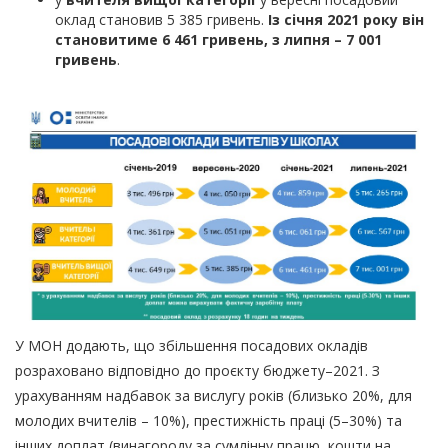
оклад становив 5 385 гривень.
Із січня 2021 року він
становитиме 6 461 гривень, з липня – 7 001
гривень
.
У МОН додають, що збільшення посадових окладів
розраховано відповідно до проєкту бюджету–2021. З
урахуванням надбавок за вислугу років (близько 20%, для
молодих вчителів – 10%), престижність праці (5–30%) та
інших доплат (винагороду за сумлінну працю, кошти на