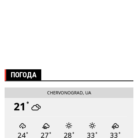
ПОГОДА
CHERVONOGRAD, UA
21
°
24
27
28
33
33
°
°
°
°
°