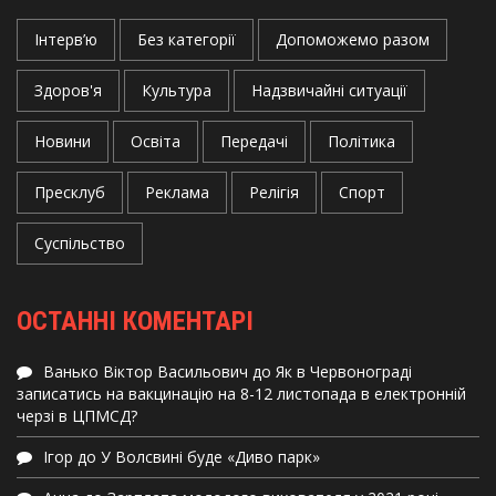
Інтерв’ю
Без категорії
Допоможемо разом
Здоров'я
Культура
Надзвичайні ситуації
Новини
Освіта
Передачі
Політика
Пресклуб
Реклама
Релігія
Спорт
Суспільство
ОСТАННІ КОМЕНТАРІ
Ванько Віктор Васильович
до
Як в Червонограді
записатись на вакцинацію на 8-12 листопада в електронній
черзі в ЦПМСД?
Ігор
до
У Волсвині буде «Диво парк»