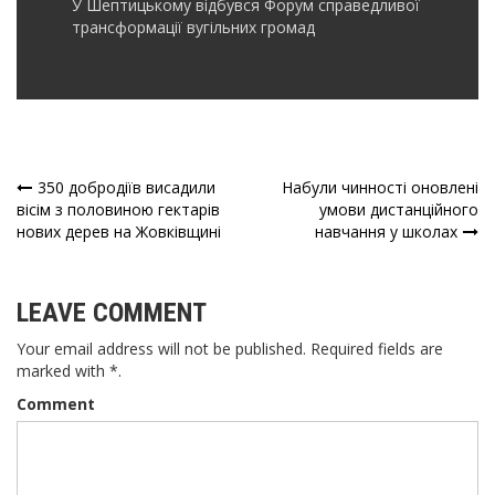
У Шептицькому відбувся Форум справедливої
трансформації вугільних громад
350 добродіїв висадили
Набули чинності оновлені
Навігація
вісім з половиною гектарів
умови дистанційного
нових дерев на Жовківщині
навчання у школах
записів
LEAVE COMMENT
Your email address will not be published. Required fields are
marked with *.
Comment