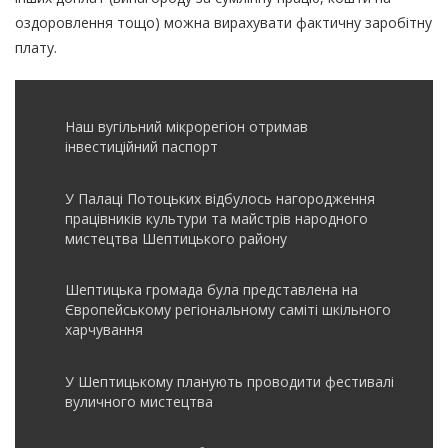
оздоровлення тощо) можна вирахувати фактичну заробітну
плату.
Наш вугільний мікрорегіон отримав
інвеcтиційний паспорт
У Палаці Потоцьких відбулось нагородження
працівників культури та майстрів народного
мистецтва Шептицького району
Шептицька громада була представлена на
Європейському регіональному саміті шкільного
харчування
У Шептицькому планують проводити фестивалі
вуличного мистецтва