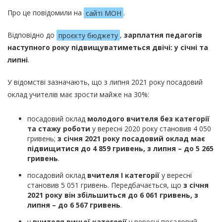
Про це повідомили на
сайті МОН
.
Відповідно до
проєкту бюджету
,
зарплатня педагогів
наступного року підвищуватиметься двічі: у січні та
липні
.
У відомстві зазначають, що з липня 2021 року посадовий
оклад учителів має зрости майже на 30%:
посадовий оклад
молодого вчителя без категорії
та стажу роботи
у вересні 2020 року становив 4 050
гривень;
з січня 2021 року посадовий оклад має
підвищитися до 4 859 гривень, з липня – до 5 265
гривень
.
посадовий оклад
вчителя I категорії
у вересні
становив 5 051 гривень. Передбачається, що
з січня
2021 року він збільшиться до 6 061 гривень, з
липня – до 6 567 гривень
.
у
вчителя вищої категорії
у вересні посадовий