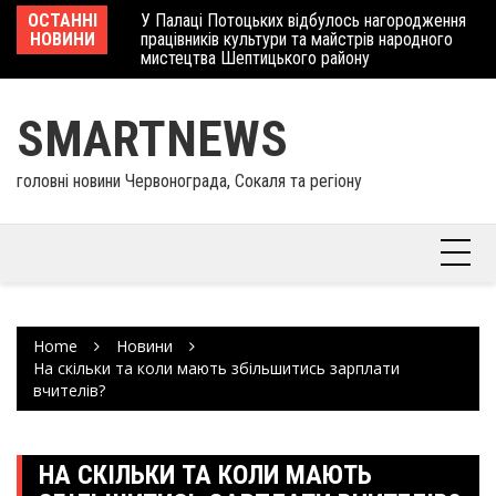
Skip
 отримав
ОСТАННІ
У Палаці Потоцьких відбулось нагородження
Ше
to
НОВИНИ
працівників культури та майстрів народного
Єв
content
мистецтва Шептицького району
шк
SMARTNEWS
головні новини Червонограда, Сокаля та регіону
Home
Новини
На скільки та коли мають збільшитись зарплати
вчителів?
НА СКІЛЬКИ ТА КОЛИ МАЮТЬ