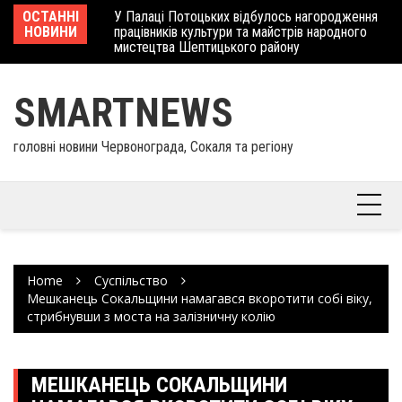
Skip
 отримав
ОСТАННІ
У Палаці Потоцьких відбулось нагородження
Ше
to
НОВИНИ
працівників культури та майстрів народного
Єв
content
мистецтва Шептицького району
шк
SMARTNEWS
головні новини Червонограда, Сокаля та регіону
Home
Суспільство
Мешканець Сокальщини намагався вкоротити собі віку,
стрибнувши з моста на залізничну колію
МЕШКАНЕЦЬ СОКАЛЬЩИНИ