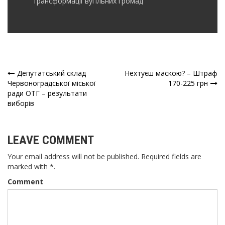
трансформації вугільних громад
Депутатський склад
Нехтуєш маскою? – Штраф
Навігація
Червоноградської міської
170-225 грн
ради ОТГ – результати
записів
виборів
LEAVE COMMENT
Your email address will not be published. Required fields are
marked with *.
Comment