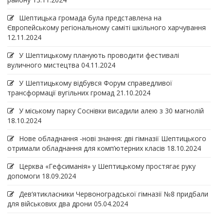
Шептицька громада була представлена на
Європейському регіональному саміті шкільного харчування
12.11.2024
У Шептицькому планують проводити фестивалі
вуличного мистецтва
04.11.2024
У Шептицькому відбувся Форум справедливої
трансформації вугільних громад
21.10.2024
У міському парку Соснівки висадили алею з 30 магнолій
18.10.2024
Нове обладнання -нові знання: дві гімназії Шептицького
отримали обладнання для комп’ютерних класів
18.10.2024
Церква «Гефсиманія» у Шептицькому простягає руку
допомоги
18.09.2024
Дев‘ятикласники Червоноградської гімназії №8 придбали
для військових два дрони
05.04.2024