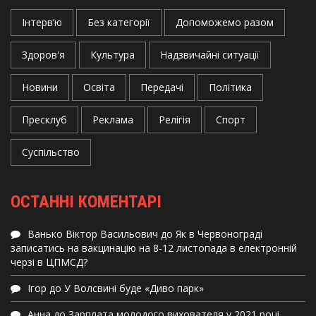
Інтерв’ю
Без категорії
Допоможемо разом
Здоров'я
Культура
Надзвичайні ситуації
Новини
Освіта
Передачі
Політика
Пресклуб
Реклама
Релігія
Спорт
Суспільство
ОСТАННІ КОМЕНТАРІ
Ванько Віктор Васильович
до
Як в Червонограді
записатись на вакцинацію на 8-12 листопада в електронній
черзі в ЦПМСД?
Ігор
до
У Волсвині буде «Диво парк»
Анна
до
Зарплата молодого вихователя у 2021 році