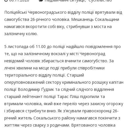
Поліцейські Червоноградського відділу поліції врятували від
самогубства 26-річного чоловіка. Мешканець Сокальщини
намагався вкоротити собі віку, стрибнувши з моста на
залізничну колію.
5 листопада об 11.00 до поліції надійшло повідомлення про
те, що на залізничному вокзалі у місті Червоноград
невідомий чоловік збирається вчинити самогубство. За
лічені хвилини на місце події прибули співробітники
територіального відділу поліції. Старший
оперуповноважений сектору кримінального розшуку капітан
поліції Володимир Ґудзик та слідчий слідчого відділення
старший лейтенант поліції Тарас Пліш підхопили та
втримали чоловіка, який вже переліз через захисну огорожу
і збирався стрибнути вниз. Як з’ясували правоохоронці 26-
річний житель Сокальського району намагався покінчити з
життям через сварку з родичами. Врятованого чоловіка