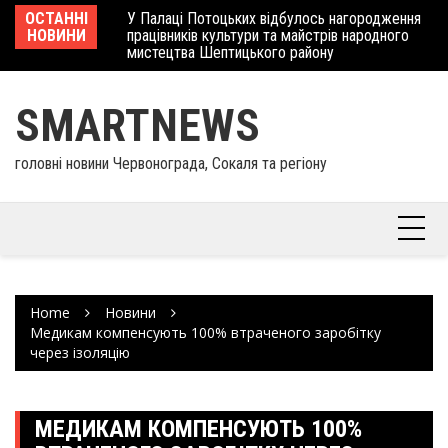
Skip
 отримав
ОСТАННІ
У Палаці Потоцьких відбулось нагородження
Ше
to
НОВИНИ
працівників культури та майстрів народного
Єв
content
мистецтва Шептицького району
шк
SMARTNEWS
головні новини Червонограда, Сокаля та регіону
Home
Новини
Медикам компенсують 100% втраченого заробітку
через ізоляцію
МЕДИКАМ КОМПЕНСУЮТЬ 100%