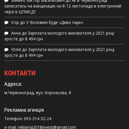
Ванько Віктор Васильович
до
Як в Червонограді
записатись на вакцинацію на 8-12 листопада в електронній
черзі в ЦПМСД?
Ігор
до
У Волсвині буде «Диво парк»
Анна
до
Зарплата молодого вихователя у 2021 році
зросте до 8 494 грн
Юлія
до
Зарплата молодого вихователя у 2021 році
зросте до 8 494 грн
КОНТАКТИ
Адреса:
м.Червоноград, вул. Корольова, 8
Рекламна агенція
Телефон:
093-314-32-24
e-mail: reklama2018invest@gmail.com