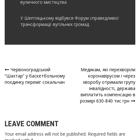
вуличного мистецтва
У Шептицькому відбувся Форум справедливої
трансформації вугільних громад
Червоноградський
Медикам, які перехворіли
Навігація
“Шахтар” у баскетбольному
коронавірусом і через
поєдинку переміг сокальчан
хворобу отримали групу
записів
інвалідності, держава
виплатить компенсацію в
розмірі 630-840 тис грн
LEAVE COMMENT
Your email address will not be published. Required fields are