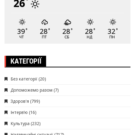
26
°
39
28
28
28
32
°
°
°
°
°
ЧТ
ПТ
СБ
НД
ПН
КАТЕГОРІЇ
Без категорії
(20)
Допоможемо разом
(7)
Здоров'я
(799)
Інтерв’ю
(16)
Культура
(232)
Надзвичайні ситуації
(717)