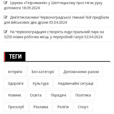
Церква «Гефсиманія» у Шептицькому простягає руку
допомоги
18.09.2024
Дев‘ятикласники Червоноградської гімназії №8 придбали
для військових два дрони
05.04.2024
На Червоноградщині створять індустріальний парк на
3250 нових робочих місць у переробній галузі
02.04.2024
ТЕГИ
Інтерв’ю
Без категорії
Допоможемо разом
Здоров'я
Культура
Надзвичайні ситуації
Новини
Освіта
Передачі
Політика
Пресклуб
Реклама
Релігія
Спорт