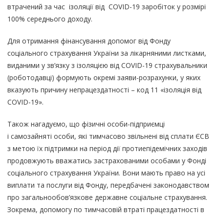
втрачений за час ізоляції від COVID-19 заробіток у розмірі
100% середнього доходу.
Для отримання фінансування допомог від Фонду
соціального страхування України за лікарняними листками,
виданими у зв’язку з ізоляцією від COVID-19 страхувальники
(роботодавці) формують окремі заяви-розрахунки, у яких
вказують причину непрацездатності – код 11 «ізоляція від
COVID-19».
Також нагадуємо, що фізичні особи-підприємці
і самозайняті особи, які тимчасово звільнені від сплати ЄСВ
з метою їх підтримки на період дії протиепідемічних заходів
продовжують вважатись застрахованими особами у Фонді
соціального страхування України. Вони мають право на усі
виплати та послуги від Фонду, передбачені законодавством
про загальнообов’язкове державне соціальне страхування.
Зокрема, допомогу по тимчасовій втраті працездатності в