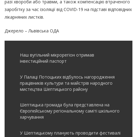
разі хвороби або травми, а також компенсацію втраченого
заробітку за час ізоляції від COVID-19 на підставі відповідних
лікарняних листків.
Джерело – Львівська ОДА
Наш вугільний мікрорегіон отримав
інвеcтиційний паспорт
У Палаці Потоцьких відбулось нагородження
працівників культури та майстрів народного
мистецтва Шептицького району
Шептицька громада була представлена на
Європейському регіональному саміті шкільного
харчування
У Шептицькому планують проводити фестивалі