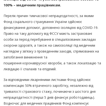
100% – медичним працівникам.
Перелік причин тимчасової непрацездатності, за якими
Фонд соціального страхування України здійснює
фінансування допомог, доповнено ізоляцією від COVID-19.
Право на таку допомогу від ФССУ мають застраховані
особи за період перебування в спеціалізованих закладах
охорони здоров’я, а також на самоізоляції під медичним
наглядом у зв’язку з проведенням заходів, спрямованих на
запобігання виникнення та
поширення коронавірусної хвороби, а також локалізацію та
ліквідацію її спалахів та епідемій.
За відповідними лікарняними листками Фонд здійснює
компенсацію 50% втраченого заробітку, незалежно від
тривалості страхового стажу, починаючи з шостого дня
непрацездатності (перші 5 днів фінансує роботодавець).
Водночас для медичних працівників Фонд компенсує