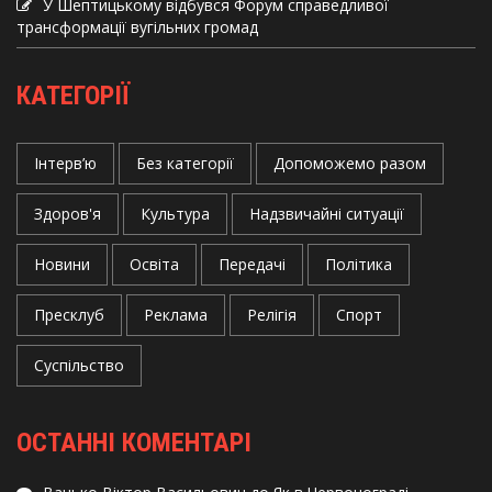
У Шептицькому відбувся Форум справедливої
трансформації вугільних громад
КАТЕГОРІЇ
Інтерв’ю
Без категорії
Допоможемо разом
Здоров'я
Культура
Надзвичайні ситуації
Новини
Освіта
Передачі
Політика
Пресклуб
Реклама
Релігія
Спорт
Суспільство
ОСТАННІ КОМЕНТАРІ