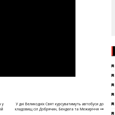
 у
У дні Великодніх Свят курсуватимуть автобуси до
ій
кладовищ сіл Добрячин, Бендюга та Межиріччя