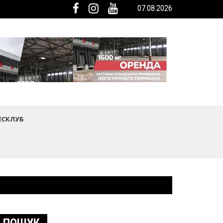
07.08.2026
мистецтва Шептицького району
ька громада була представлена на Європейському регіональному са
ЕСКЛУБ