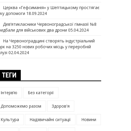
Церква «Гефсиманія» у Шептицькому простягає
уку допомоги
18.09.2024
Дев‘ятикласники Червоноградської гімназії №8
ридбали для військових два дрони
05.04.2024
На Червоноградщині створять індустріальний
арк на 3250 нових робочих місць у переробній
лузі
02.04.2024
ТЕГИ
Інтерв’ю
Без категорії
Допоможемо разом
Здоров'я
Культура
Надзвичайні ситуації
Новини