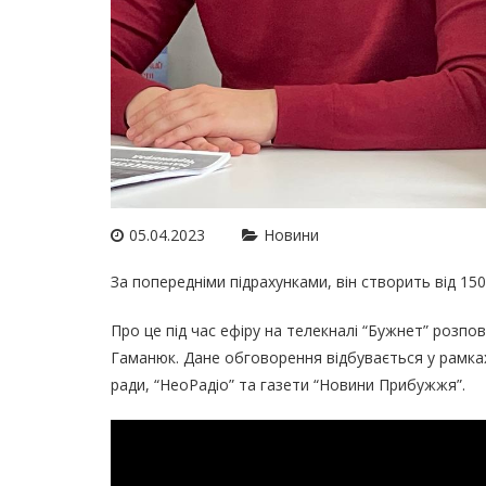
05.04.2023
Новини
За попередніми підрахунками, він створить від 15
Про це під час ефіру на телекналі “Бужнет” розпов
Гаманюк. Дане обговорення відбувається у рамках
ради, “НеоРадіо” та газети “Новини Прибужжя”.