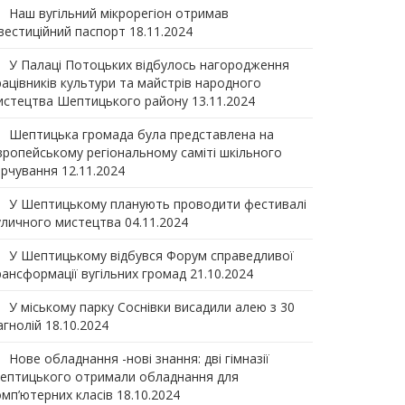
Наш вугільний мікрорегіон отримав
нвеcтиційний паспорт
18.11.2024
У Палаці Потоцьких відбулось нагородження
рацівників культури та майстрів народного
истецтва Шептицького району
13.11.2024
Шептицька громада була представлена на
вропейському регіональному саміті шкільного
арчування
12.11.2024
У Шептицькому планують проводити фестивалі
уличного мистецтва
04.11.2024
У Шептицькому відбувся Форум справедливої
рансформації вугільних громад
21.10.2024
У міському парку Соснівки висадили алею з 30
агнолій
18.10.2024
Нове обладнання -нові знання: дві гімназії
ептицького отримали обладнання для
омп’ютерних класів
18.10.2024