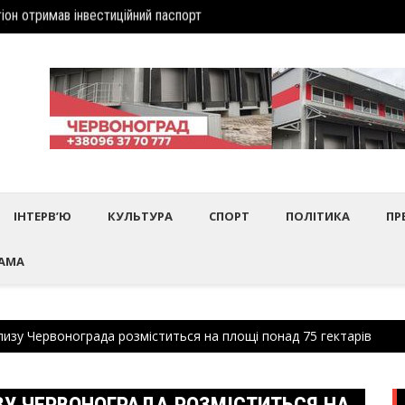
дбулось нагородження працівників культури та майстрів народного 
Шептиц
ІНТЕРВ’Ю
КУЛЬТУРА
СПОРТ
ПОЛІТИКА
ПР
АМА
лизу Червонограда розміститься на площі понад 75 гектарів