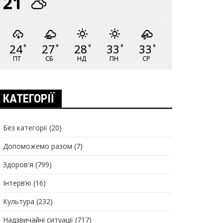
21
24
27
28
33
33
°
°
°
°
°
ПТ
СБ
НД
ПН
СР
КАТЕГОРІЇ
Без категорії
(20)
Допоможемо разом
(7)
Здоров'я
(799)
Інтерв’ю
(16)
Культура
(232)
Надзвичайні ситуації
(717)