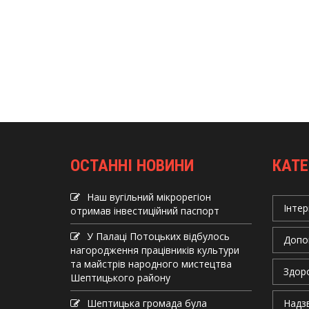
ОСТАННІ НОВИНИ
КАТЕ
Наш вугільний мікрорегіон
Інтер
отримав інвеcтиційний паспорт
У Палаці Потоцьких відбулось
Допо
нагородження працівників культури
та майстрів народного мистецтва
Здор
Шептицького району
Шептицька громада була
Надзв