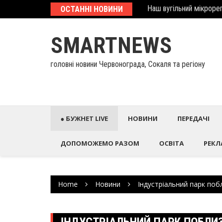
Skip
еcтиційний паспорт
ОСТАННІ НОВИНИ
У Палаці Потоцьких ві
to
content
SMARTNEWS
головні новини Червонограда, Сокаля та регіону
● БУЖНЕТ LIVE
НОВИНИ
ПЕРЕДАЧІ
ДОПОМОЖЕМО РАЗОМ
ОСВІТА
РЕКЛ
Home
Новини
Індустріальний парк поб