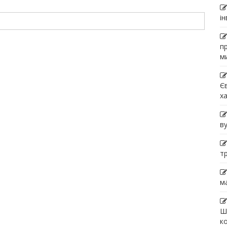
і
п
м
Є
х
в
т
м
Ш
к