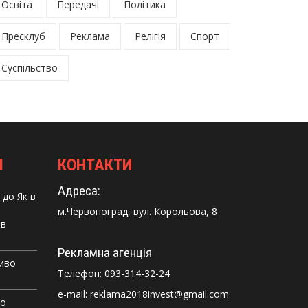
Освіта
Передачі
Політика
Пресклуб
Реклама
Релігія
Спорт
Суспільство
І
КОНТАКТИ
Адреса:
до
Як в
м.Червоноград, вул. Корольова, 8
 в
Рекламна агенція
Диво
Телефон:
093-314-32-24
e-mail: reklama2018invest@gmail.com
го