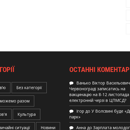
ГОРІЇ
ОСТАННІ КОМЕНТАР
Ванько Віктор Васильович
в’ю
Без категорії
Червонограді записатись на
вакцинацію на 8-12 листопада
електронній черзі в ЦПМСД?
можемо разом
Ігор
до
У Волсвині буде «
ов'я
Культура
парк»
ичайні ситуації
Новини
Анна
до
Зарплата молодо