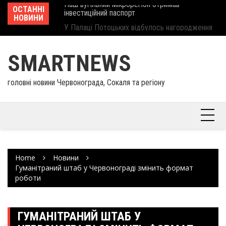
інвеcтиційний паспорт
Skip
ОСТАННІ
Ше
У Палаці Потоцьких відбулось нагородження
to
НОВИНИ
Єв
працівників культури та майстрів народного
content
шк
мистецтва Шептицького району
SMARTNEWS
головні новини Червонограда, Сокаля та регіону
Home
Новини
Гуманітраний штаб у Червонограді змінить формат
роботи
ГУМАНІТРАНИЙ ШТАБ У