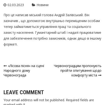
02.03.2023
Новини
Про це написав міський голова Андрій Залівський. Він
зазначив , що допомогою внутрішньо переміщеним особам
тепер займатиметься управління праці та соціального
захисту населення. Гуманітарний штаб і надалі працюватиме
для забезпечення потрібно захисників, однак дещо в іншому
форматі.
«Лісова пісня» на сцені
Червоноградцям пропонують
Навігація
Народного дому
пройти опитування щодо
Червонограда
комфорту міста
записів
LEAVE COMMENT
Your email address will not be published. Required fields are
marked with *.