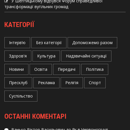
У Шептицькому відбувся Форум справедливої
трансформації вугільних громад
КАТЕГОРІЇ
Інтерв’ю
Без категорії
Допоможемо разом
Здоров'я
Культура
Надзвичайні ситуації
Новини
Освіта
Передачі
Політика
Пресклуб
Реклама
Релігія
Спорт
Суспільство
ОСТАННІ КОМЕНТАРІ
Ванько Віктор Васильович
до
Як в Червонограді