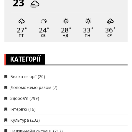
23
27
24
28
33
36
°
°
°
°
°
ПТ
СБ
НД
ПН
СР
КАТЕГОРІЇ
Без категорії
(20)
Допоможемо разом
(7)
Здоров'я
(799)
Інтерв’ю
(16)
Культура
(232)
Надзвичайні ситуації
(717)