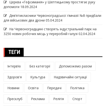
Церква «Гефсиманія» у Шептицькому простягає руку
допомоги
18.09.2024
Дев‘ятикласники Червоноградської гімназії №8 придбали
для військових два дрони
05.04.2024
На Червоноградщині створять індустріальний парк на
3250 нових робочих місць у переробній галузі
02.04.2024
ТЕГИ
Інтерв’ю
Без категорії
Допоможемо разом
Здоров'я
Культура
Надзвичайні ситуації
Новини
Освіта
Передачі
Політика
Пресклуб
Реклама
Релігія
Спорт