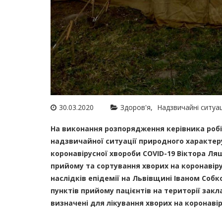
30.03.2020
Здоров'я
Надзвичайні ситуац
На виконання розпорядження керівника робіт 
надзвичайної ситуації природного характер
коронавірусної хвороби CОVID-19 Віктора Л
прийому та сортування хворих на коронавірус
наслідків епідемії на Львівщині Іваном Соб
пунктів прийому пацієнтів на території закл
визначені для лікування хворих на коронавір