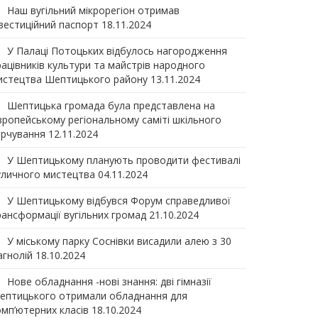
Наш вугільний мікрорегіон отримав
нвеcтиційний паспорт
18.11.2024
У Палаці Потоцьких відбулось нагородження
рацівників культури та майстрів народного
истецтва Шептицького району
13.11.2024
Шептицька громада була представлена на
вропейському регіональному саміті шкільного
арчування
12.11.2024
У Шептицькому планують проводити фестивалі
уличного мистецтва
04.11.2024
У Шептицькому відбувся Форум справедливої
рансформації вугільних громад
21.10.2024
У міському парку Соснівки висадили алею з 30
агнолій
18.10.2024
Нове обладнання -нові знання: дві гімназії
ептицького отримали обладнання для
омп’ютерних класів
18.10.2024