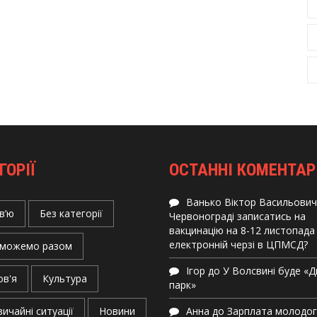
ГОРІЇ
ОСТАННІ КОМЕНТАР
Ванько Віктор Васильович
в’ю
Без категорії
Червонограді записатись на
вакцинацію на 8-12 листопада
електронній черзі в ЦПМСД?
можемо разом
Ігор
до
У Волсвині буде «
ов'я
Культура
парк»
ичайні ситуації
Новини
Анна
до
Зарплата молодо