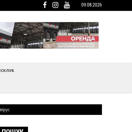
09.08.2026
мистецтва Шептицького району
ька громада була представлена на Європейському регіональному са
ЕСКЛУБ
вірус