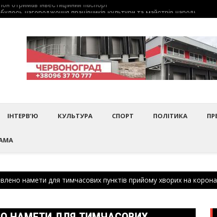
дбулось нагородження працівників культури та майстрів народного 
Шептиц
ІНТЕРВ’Ю
КУЛЬТУРА
СПОРТ
ПОЛІТИКА
ПР
АМА
овлено намети для тимчасових пунктів прийому хворих на корона