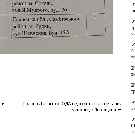
і
п
м
Є
х
в
т
ти
Голова Львівської ОДА відповість на запитання
м
мешканців Львівщини
Ш
к