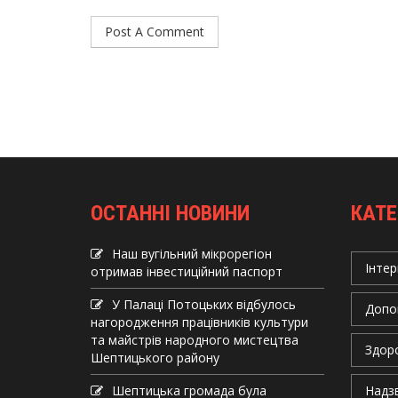
ОСТАННІ НОВИНИ
КАТЕ
Наш вугільний мікрорегіон
Інтер
отримав інвеcтиційний паспорт
У Палаці Потоцьких відбулось
Допо
нагородження працівників культури
та майстрів народного мистецтва
Здор
Шептицького району
Шептицька громада була
Надзв