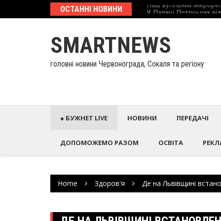
Skip
еcтиційний паспорт
ОСТАННІ НОВИНИ
У Палаці Потоцьких ві
to
content
SMARTNEWS
головні новини Червонограда, Сокаля та регіону
● БУЖНЕТ LIVE
НОВИНИ
ПЕРЕДАЧІ
ДОПОМОЖЕМО РАЗОМ
ОСВІТА
РЕКЛ
Home
Здоров'я
Де на Львівщині встан