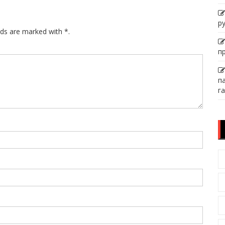
р
lds are marked with *.
п
п
га