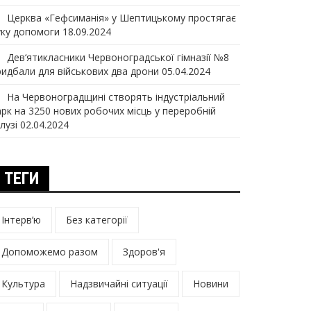
Церква «Гефсиманія» у Шептицькому простягає
уку допомоги
18.09.2024
Дев‘ятикласники Червоноградської гімназії №8
ридбали для військових два дрони
05.04.2024
На Червоноградщині створять індустріальний
арк на 3250 нових робочих місць у переробній
лузі
02.04.2024
ТЕГИ
Інтерв’ю
Без категорії
Допоможемо разом
Здоров'я
Культура
Надзвичайні ситуації
Новини