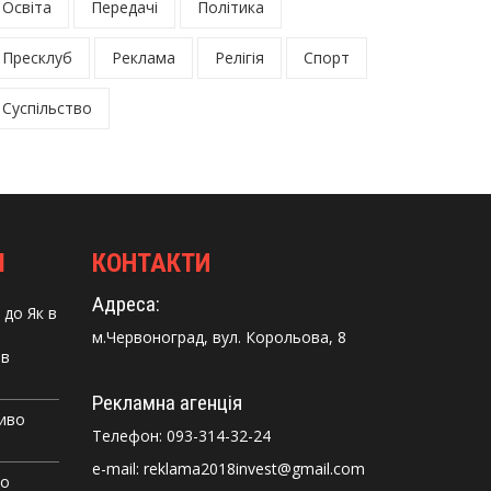
Освіта
Передачі
Політика
Пресклуб
Реклама
Релігія
Спорт
Суспільство
І
КОНТАКТИ
Адреса:
до
Як в
м.Червоноград, вул. Корольова, 8
 в
Рекламна агенція
Диво
Телефон:
093-314-32-24
e-mail: reklama2018invest@gmail.com
го