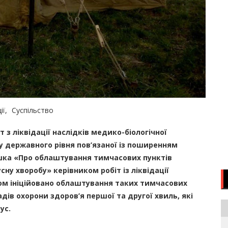
ії
Суспільство
з ліквідації наслідків медико-біологічної
у державного рівня пов’язаної із поширенням
яшка «Про облаштування тимчасових пунктів
ну хворобу» керівником робіт із ліквідації
ком ініційовано облаштування таких тимчасових
адів охорони здоров’я першої та другої хвиль, які
ус.