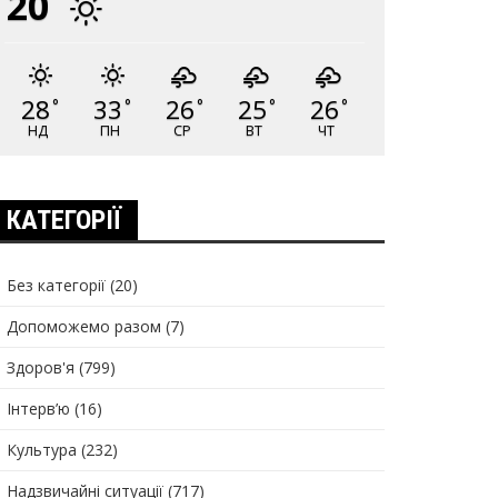
20
28
33
26
25
26
°
°
°
°
°
НД
ПН
СР
ВТ
ЧТ
КАТЕГОРІЇ
Без категорії
(20)
Допоможемо разом
(7)
Здоров'я
(799)
Інтерв’ю
(16)
Культура
(232)
Надзвичайні ситуації
(717)