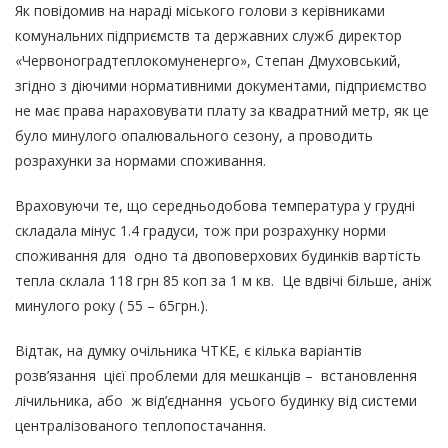
Як повідомив на нараді міського голови з керівниками
комунальних підприємств та державних служб директор
«Червоноградтеплокомуненерго», Степан Дмуховський,
згідно з діючими нормативними документами, підприємство
не має права нараховувати плату за квадратний метр, як це
було минулого опалювального сезону, а проводить
розрахунки за нормами споживання.
Враховуючи те, що середньодобова температура у грудні
складала мінус 1.4 градуси, тож при розрахунку норми
споживання для одно та двоповерхових будинків вартість
тепла склала 118 грн 85 коп за 1 м кв. Це вдвічі більше, аніж
минулого року ( 55 – 65грн.).
Відтак, на думку очільника ЧТКЕ, є кілька варіантів
розв’язання цієї проблеми для мешканців – встановлення
лічильника, або ж від’єднання усього будинку від системи
централізованого теплопостачання.