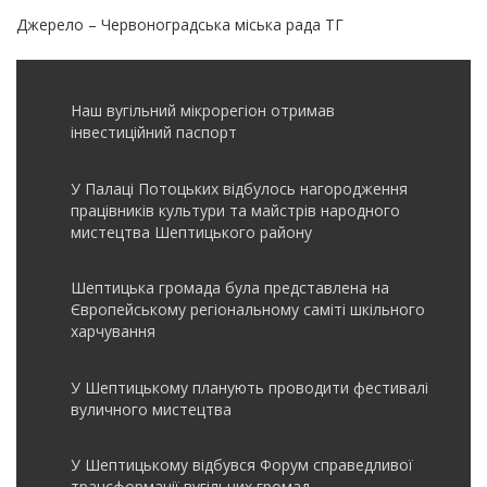
Джерело – Червоноградська міська рада ТГ
Наш вугільний мікрорегіон отримав
інвеcтиційний паспорт
У Палаці Потоцьких відбулось нагородження
працівників культури та майстрів народного
мистецтва Шептицького району
Шептицька громада була представлена на
Європейському регіональному саміті шкільного
харчування
У Шептицькому планують проводити фестивалі
вуличного мистецтва
У Шептицькому відбувся Форум справедливої
трансформації вугільних громад