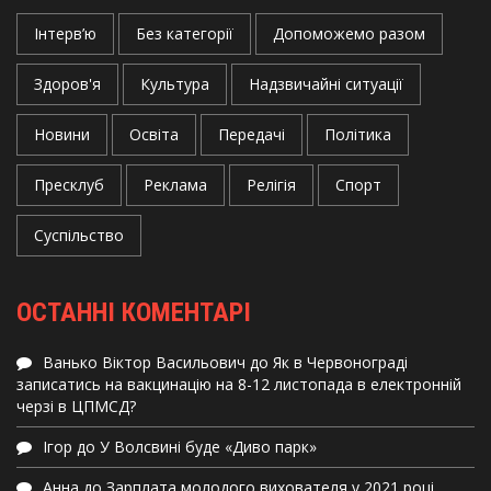
Інтерв’ю
Без категорії
Допоможемо разом
Здоров'я
Культура
Надзвичайні ситуації
Новини
Освіта
Передачі
Політика
Пресклуб
Реклама
Релігія
Спорт
Суспільство
ОСТАННІ КОМЕНТАРІ
Ванько Віктор Васильович
до
Як в Червонограді
записатись на вакцинацію на 8-12 листопада в електронній
черзі в ЦПМСД?
Ігор
до
У Волсвині буде «Диво парк»
Анна
до
Зарплата молодого вихователя у 2021 році