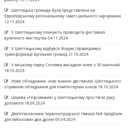
Шептицька громада була представлена на
Європейському регіональному саміті шкільного харчування
12.11.2024
У Шептицькому планують проводити фестивалі
вуличного мистецтва
04.11.2024
У Шептицькому відбувся Форум справедливої
трансформації вугільних громад
21.10.2024
У міському парку Соснівки висадили алею з 30 магнолій
18.10.2024
Нове обладнання -нові знання: дві гімназії Шептицького
отримали обладнання для комп’ютерних класів
18.10.2024
Церква «Гефсиманія» у Шептицькому простягає руку
допомоги
18.09.2024
Дев‘ятикласники Червоноградської гімназії №8 придбали
для військових два дрони
05.04.2024