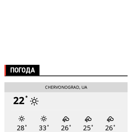
ПОГОДА
CHERVONOGRAD, UA
22
°
28
33
26
25
26
°
°
°
°
°