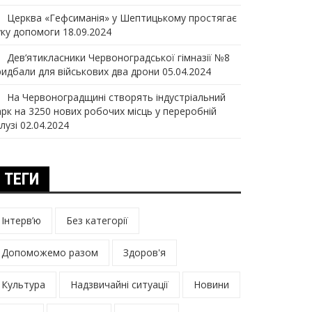
Церква «Гефсиманія» у Шептицькому простягає
уку допомоги
18.09.2024
Дев‘ятикласники Червоноградської гімназії №8
ридбали для військових два дрони
05.04.2024
На Червоноградщині створять індустріальний
арк на 3250 нових робочих місць у переробній
лузі
02.04.2024
ТЕГИ
Інтерв’ю
Без категорії
Допоможемо разом
Здоров'я
Культура
Надзвичайні ситуації
Новини