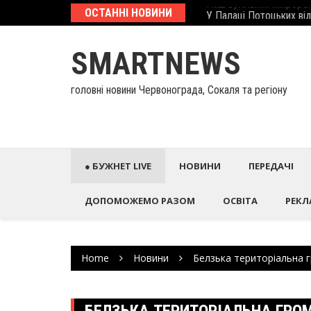
Skip
еcтиційний паспорт
ОСТАННІ НОВИНИ
У Палаці Потоцьких ві
to
content
SMARTNEWS
головні новини Червонограда, Сокаля та регіону
● БУЖНЕТ LIVE
НОВИНИ
ПЕРЕДАЧІ
ДОПОМОЖЕМО РАЗОМ
ОСВІТА
РЕКЛ
Home
Новини
Белзька територіальна 