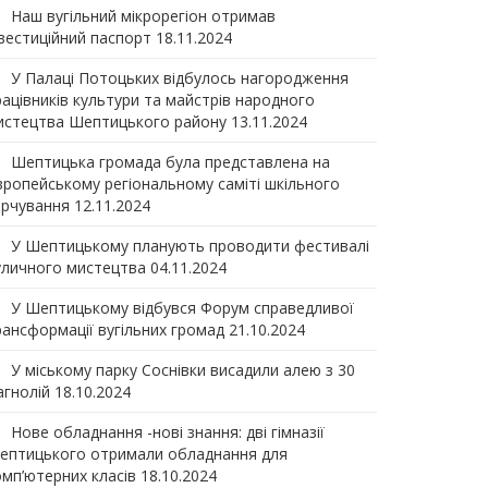
Наш вугільний мікрорегіон отримав
нвеcтиційний паспорт
18.11.2024
У Палаці Потоцьких відбулось нагородження
рацівників культури та майстрів народного
истецтва Шептицького району
13.11.2024
Шептицька громада була представлена на
вропейському регіональному саміті шкільного
арчування
12.11.2024
У Шептицькому планують проводити фестивалі
уличного мистецтва
04.11.2024
У Шептицькому відбувся Форум справедливої
рансформації вугільних громад
21.10.2024
У міському парку Соснівки висадили алею з 30
агнолій
18.10.2024
Нове обладнання -нові знання: дві гімназії
ептицького отримали обладнання для
омп’ютерних класів
18.10.2024