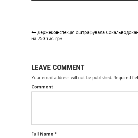
Держекоінспекція оштрафувала Сокальводока
Навігація
на 750 тис. грн
записів
LEAVE COMMENT
Your email address will not be published. Required fie
Comment
Full Name *