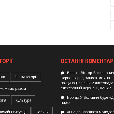
ГОРІЇ
ОСТАННІ КОМЕНТАР
Ванько Віктор Васильович
в’ю
Без категорії
Червонограді записатись на
вакцинацію на 8-12 листопада
електронній черзі в ЦПМСД?
можемо разом
Ігор
до
У Волсвині буде «
ов'я
Культура
парк»
ичайні ситуації
Новини
Анна
до
Зарплата молодо