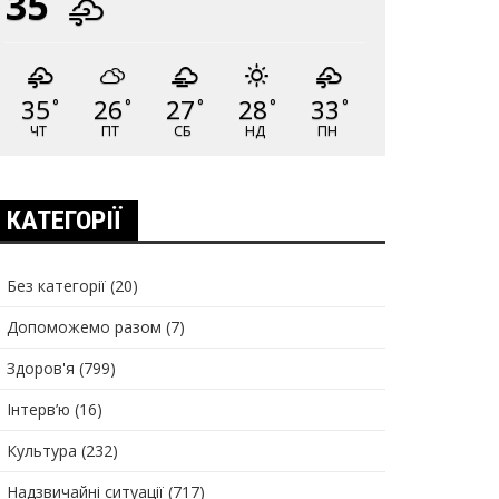
35
35
26
27
28
33
°
°
°
°
°
ЧТ
ПТ
СБ
НД
ПН
КАТЕГОРІЇ
Без категорії
(20)
Допоможемо разом
(7)
Здоров'я
(799)
Інтерв’ю
(16)
Культура
(232)
Надзвичайні ситуації
(717)