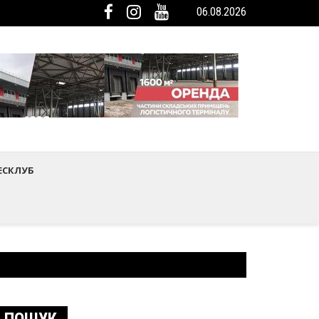
06.08.2026
мистецтва Шептицького району
ька громада була представлена на Європейському регіональному са
ЕСКЛУБ