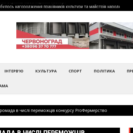
дбулось нагородження працівників культури та майстрів народного 
Шептиц
ІНТЕРВ’Ю
КУЛЬТУРА
СПОРТ
ПОЛІТИКА
ПР
АМА
громада в числі переможців конкурсу РroФермерство