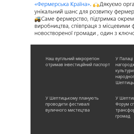
Наш вугільний мікрорегіон
У Палаці
отримав інвеcтиційний паспорт
нагородж
культури
народно
Шептиць
У Шептицькому планують
У Шептиц
проводити фестивалі
Форум с
вуличного мистецтва
трансфор
громад