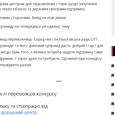
дчим центром для зацікавлених сторін щодо залучення
 через обласні та державні програми підтримки;
еними сторонами. Вихід на нові ринки;
громаду на попередньо узгоджену тему.
мад-переможниць. Серед них і Белзька міська рада ОТГ.
 громади та його фаховий супровід дасть добрий старт для
місць! Крім того, є велика потреба надати підтримку саме
фірмам, її зараз дуже потребують. Організатори конкурсу
алізовувати разом!