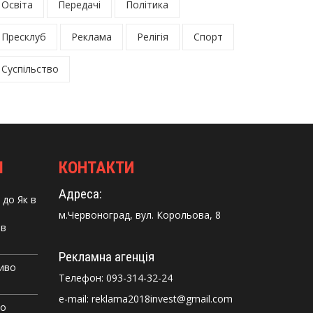
Освіта
Передачі
Політика
Пресклуб
Реклама
Релігія
Спорт
Суспільство
І
КОНТАКТИ
Адреса:
до
Як в
м.Червоноград, вул. Корольова, 8
 в
Рекламна агенція
Диво
Телефон:
093-314-32-24
e-mail: reklama2018invest@gmail.com
го