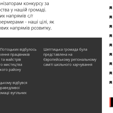
 Потоцьких відбулось
Шептицька громада була
ення працівників
представлена на
 та майстрів
Європейському регіональному
го мистецтва
саміті шкільного харчування
кого району
ькому відбувся
праведливої
мації вугільних