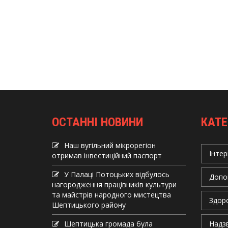
ОСТАННІ НОВИНИ
КАТЕ
Наш вугільний мікрорегіон
Інтер
отримав інвеcтиційний паспорт
У Палаці Потоцьких відбулось
Допо
нагородження працівників культури
та майстрів народного мистецтва
Здор
Шептицького району
Шептицька громада була
Надзв