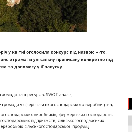
іч у квітні оголосила конкурс під назвою «Pro.
анс отримати унікальну прописану конкретно під
а та допомогу у її запуску.
ромади та її ресурсів. SWOT аналіз;
 громади у сфері сільськогосподарського виробництва;
ькогосподарських виробників, фермерських господарств,
огосподарських підприємств, сільськогосподарських
переробкою сільськогосподарської продукції;