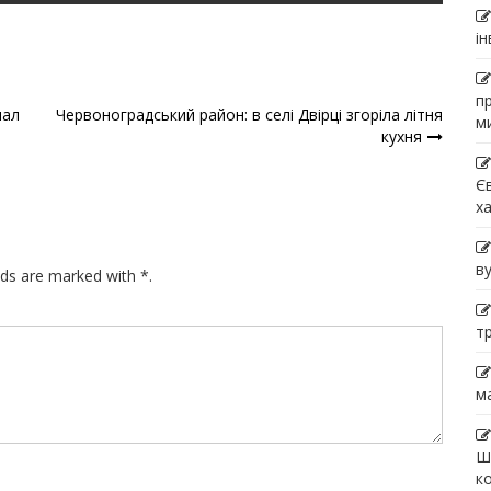
і
п
нал
Червоноградський район: в селі Двірці згоріла літня
м
кухня
Є
х
в
lds are marked with *.
т
м
Ш
к