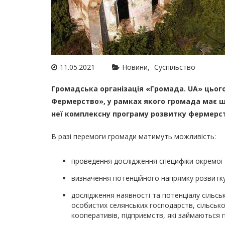
11.05.2021
Новини
Суспільство
Громадська організація «Громада. UA» цьогор
Фермерство», у рамках якого громада має ш
неї комплексну програму розвитку фермерств
В разі перемоги громади матимуть можливість:
проведення дослідження специфіки окремої г
визначення потенційного напрямку розвитку
дослідження наявності та потенціалу сільс
особистих селянських господарств, сільськ
кооперативів, підприємств, які займаються 